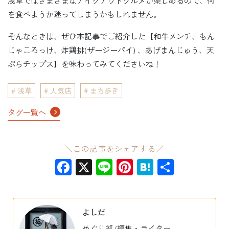
浅草ではさまざまなテイクアウトグルメが楽しめるので、何
を食べようか迷ってしまうかもしれません。
そんなときは、ぜひ本記事でご紹介した【和牛メンチ、もん
じゃころっけ、炸鶏排(ザージーパイ) 、あげまんじゅう、天
ぷらチップス】を味わってみてくださいね！
浅草
人気店
まち歩き
タグ一覧へ
＼この記事をシェアする／
Facebook
X
Line
Pinterest
Hatena
共
有
よしだ
めぐり部/編集・ライター