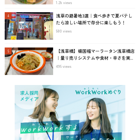
1.2k views
浅草の避暑地3選｜食べ歩きで夏バテし
たら涼しい場所で存分に楽しもう！
580 views
【浅草橋】楊国福マーラータン浅草橋店
｜量り売りシステムや食材・辛さを実...
495 views