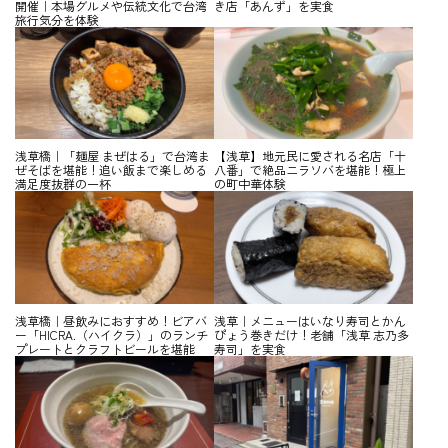
開催｜本場グルメや伝統文化で台湾
き店「あんず」を実食
旅行気分を体験
浅草橋｜「麺屋 まぜはる」で台湾ま
【浅草】地元民に愛される名店「十
ぜそばを堪能！追い飯まで楽しめる
八番」で絶品ニラソバを堪能！極上
満足度抜群の一杯
の町中華体験
浅草橋｜昼飲みにおすすめ！ビアバ
浅草｜メニューはいなり寿司とかん
ー「HICRA.（ハイクラ）」のランチ
ぴょう巻きだけ！老舗「浅草 志乃多
プレートとクラフトビールを堪能
寿司」を実食