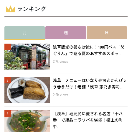
ランキング
月
週
日
浅草観光の暑さ対策に！100円バス「め
ぐりん」で巡る夏のおすすめスポッ...
2.7k views
浅草｜メニューはいなり寿司とかんぴょ
う巻きだけ！老舗「浅草 志乃多寿司...
2.6k views
【浅草】地元民に愛される名店「十八
番」で絶品ニラソバを堪能！極上の町
中...