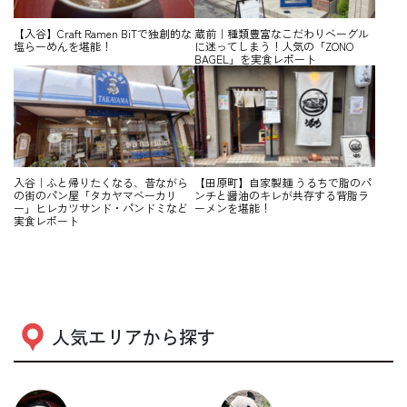
【入谷】Craft Ramen BiTで独創的な
蔵前｜種類豊富なこだわりベーグル
塩らーめんを堪能！
に迷ってしまう！人気の「ZONO
BAGEL」を実食レポート
入谷｜ふと帰りたくなる、昔ながら
【田原町】自家製麺 うるちで脂のパ
の街のパン屋「タカヤマベーカリ
ンチと醤油のキレが共存する背脂ラ
ー」ヒレカツサンド・パンドミなど
ーメンを堪能！
実食レポート
人気エリアから探す