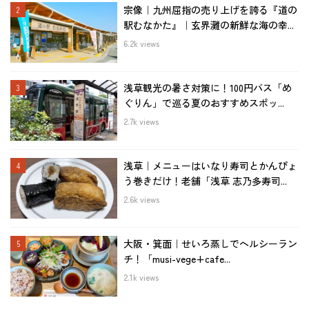
宗像｜九州屈指の売り上げを誇る『道の
駅むなかた』｜玄界灘の新鮮な海の幸...
6.2k views
浅草観光の暑さ対策に！100円バス「め
ぐりん」で巡る夏のおすすめスポッ...
2.7k views
浅草｜メニューはいなり寿司とかんぴょ
う巻きだけ！老舗「浅草 志乃多寿司...
2.6k views
大阪・箕面｜せいろ蒸しでヘルシーラン
チ！「musi-vege+cafe...
2.1k views