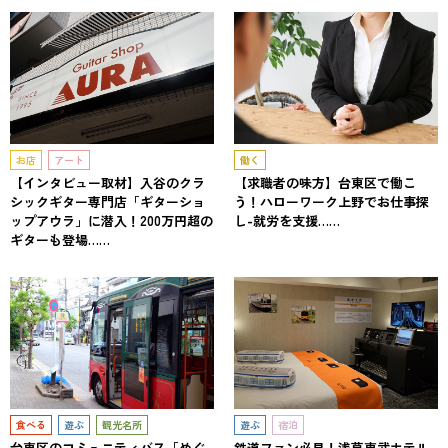
お店
アート
働く
【インタビュー取材】入谷のクラ
【求職者の味方】台東区で働こ
シックギター専門店「ギターショ
う！ハローワーク上野でお仕事探
ップアウラ」に潜入！200万円超の
し-就労を支援……
ギターも登場……
食べる
遊ぶ
観光名所
遊ぶ
宿泊
台東区のコミュニティバス「めぐ
鉄道ファン必見！浅草東武ホテル