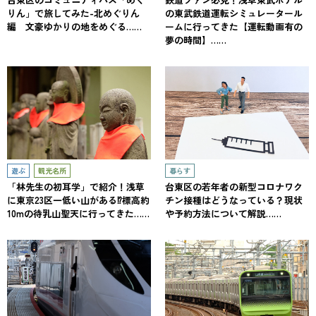
りん」で旅してみた-北めぐりん
の東武鉄道運転シミュレータール
編 文豪ゆかりの地をめぐる……
ームに行ってきた【運転動画有の
夢の時間】……
遊ぶ
観光名所
暮らす
「林先生の初耳学」で紹介！浅草
台東区の若年者の新型コロナワク
に東京23区一低い山がある⁉標高約
チン接種はどうなっている？現状
10mの待乳山聖天に行ってきた……
や予約方法について解説……