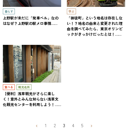
暮らす
学ぶ
上野駅が未だに「発車ベル」なの
「御徒町」という地名は存在しな
はなぜ？上野駅の駅メロ事情……
い！？地名の由来と変更された理
由を調べてみたら、東京オリンピ
ックがきっかけだったとは！……
食べる
観光名所
【便利】浅草観光がさらに楽し
く！意外とみんな知らない浅草文
化観光センターを利用しよう！……
1
2
3
4
5