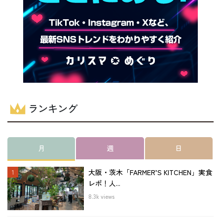
ランキング
月
週
日
大阪・茨木「FARMER’S KITCHEN」実食
レポ！人...
8.3k views