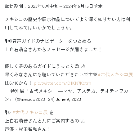
配信期間：2023年6月中旬～2024年5月15日予定
メキシコの歴史や展示作品についてより深く知りたい方は利
用してみてはいかがでしょうか。
🎙️📢音声ガイドのナビゲーターをつとめる
上白石萌音さんからメッセージが届きました！
優しく芯のあるガイドにうっとり😌 🎶
早くみなさんにも聴いていただきたいです💚
#古代メキシコ展
は6/16から！
pic.twitter.com/D1KN7Kctrh
— 特別展「古代メキシコ ―マヤ、アステカ、テオティワカ
ン」 (@mexico2023_24)
June 9, 2023
🎙️✨
#古代メキシコ展
を
上白石萌音さんと共にご案内するのは、
声優・杉田智和さん！