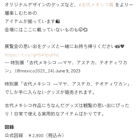
オリジナルデザインのグッズなど、
#古代メキシコ展
をより一
層楽しむための
アイテムが揃っています🛍️
会場にはここに載っていないものも🤭💞
展覧会の思い出をグッズと一緒にお持ち帰りください📸💖
https://t.co/qHS4YpgMvL
— 特別展「古代メキシコ ―マヤ、アステカ、テオティワカ
ン」 (@mexico2023_24)
June 9, 2023
特別展「古代メキシコ ―マヤ、アステカ、テオティワカン」
でしか手に入らないグッズが販売されます。
古代メキシコ作品にちなんだグッズは観覧の思い出にぴった
り！日常で使える実用的なアイテムばかりです。
図録
公式図録 ￥2,800（税込み）