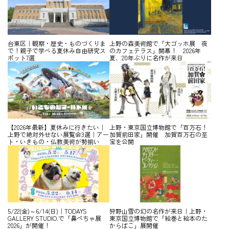
台東区｜観察・歴史・ものづくりま
上野の森美術館で「大ゴッホ展 夜
で！親子で学べる夏休み自由研究ス
のカフェテラス」開幕！ 2026年
ポット7選
夏、20年ぶりに名作が来日
【2026年最新】夏休みに行きたい｜
上野・東京国立博物館で「百万石！
上野で絶対外せない展覧会3選｜アー
加賀前田家」開催 加賀百万石の至
ト・いきもの・仏教美術が勢揃い
宝を公開
5/22(金)～6/14(日)｜TODAYS
狩野山雪の幻の名作が来日｜上野・
GALLERY STUDIO.で「鼻ぺちゃ展
東京国立博物館で「絵巻と絵本のた
2026」が開催！
からばこ」展開催