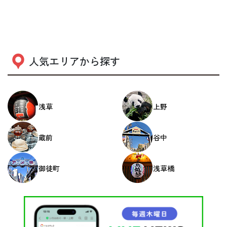
人気エリアから探す
浅草
上野
蔵前
谷中
御徒町
浅草橋