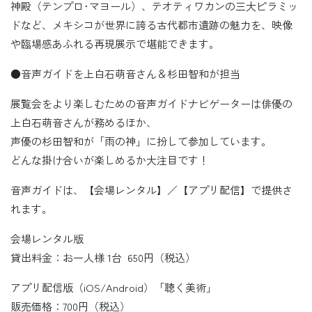
神殿（テンプロ･マヨール）、テオティワカンの三大ピラミッ
ドなど、メキシコが世界に誇る古代都市遺跡の魅力を、映像
や臨場感あふれる再現展示で堪能できます。
●音声ガイドを上白石萌音さん＆杉田智和が担当
展覧会をより楽しむための音声ガイドナビゲーターは俳優の
上白石萌音さんが務めるほか、
声優の杉田智和が「雨の神」に扮して参加しています。
どんな掛け合いが楽しめるか大注目です！
音声ガイドは、【会場レンタル】／【アプリ配信】で提供さ
れます。
会場レンタル版
貸出料金：お一人様 1台 650円（税込）
アプリ配信版（iOS/Android）「聴く美術」
販売価格：700円（税込）