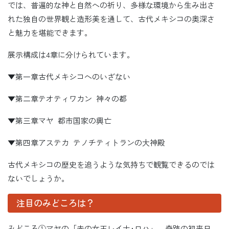
では、普遍的な神と自然への祈り、多様な環境から生み出さ
れた独自の世界観と造形美を通して、古代メキシコの奥深さ
と魅力を堪能できます。
展示構成は4章に分けられています。
▼第一章古代メキシコへのいざない
▼第二章テオティワカン 神々の都
▼第三章マヤ 都市国家の興亡
▼第四章アステカ テノチティトランの大神殿
古代メキシコの歴史を追うような気持ちで観覧できるのでは
ないでしょうか。
注目のみどころは？
みどころ①マヤの「赤の女王レイナ･ロハ」、奇跡の初来日