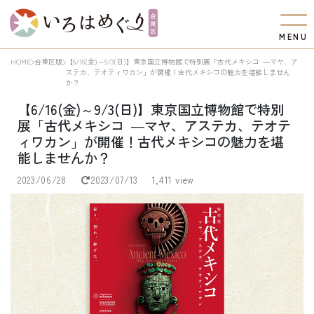
M
E
N
U
HOME
台東区版
【6/16(金)～9/3(日)】東京国立博物館で特別展「古代メキシコ ―マヤ、ア
ステカ、テオティワカン」が開催！古代メキシコの魅力を堪能しません
か？
【6/16(金)～9/3(日)】東京国立博物館で特別
展「古代メキシコ ―マヤ、アステカ、テオテ
ィワカン」が開催！古代メキシコの魅力を堪
能しませんか？
2023/06/28
2023/07/13
1,411 view