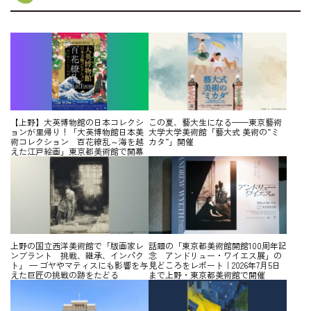
【上野】大英博物館の日本コレクシ
この夏、藝大生になる——東京藝術
ョンが里帰り！「大英博物館日本美
大学大学美術館「藝大式 美術の”ミ
術コレクション 百花繚乱～海を越
カタ”」開催
えた江戸絵画」東京都美術館で開幕
上野の国立西洋美術館で「版画家レ
話題の「東京都美術館開館100周年記
ンブラント 挑戦、継承、インパク
念 アンドリュー・ワイエス展」の
ト」 — ゴヤやマティスにも影響を与
見どころをレポート｜2026年7月5日
えた巨匠の挑戦の跡をたどる
まで上野・東京都美術館で開催