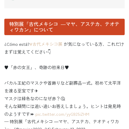
特別展「古代メキシコ ―マヤ、アステカ、テオテ
ィワカン」について
¿Cómo está?
#古代メキシコ展
が気になっている方、これだけ
まずは覚えてください👇
♥️「赤の女王」、奇跡の初来日♥️
パカル王妃のマスクや首飾りなど副葬品一式。初めて太平洋
を渡る至宝です✈
マスクは緑色なのになぜ赤？🤔
そんな疑問には追い追いお答えしましょう。ヒントは発見時
のようすです⏩
pic.twitter.com/yyG925iZHM
— 特別展「古代メキシコ ―マヤ、アステカ、テオティワカ
ン」 (@mexico2023_24)
February 13, 2023