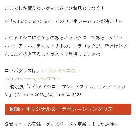
ここでしか買えないグッズをぜひお見逃しなく！
✨「Fate/Grand Order」とのコラボレーションが決定！✨
古代メキシコにゆかりのあるキャラクターである、ケツァ
ル・コアトル、テスカトリポカ、トラロックが、望月けいさ
んによる描き下ろしイラストで登場します🎉🎨
コラボグッズは、
#古代メキシコ展
…
pic.twitter.com/jyMwFP7bIb
— 特別展「古代メキシコ ―マヤ、アステカ、テオティワカ
ン」 (@mexico2023_24)
June 14, 2023
図録・オリジナル＆コラボレーショングッズ
公式サイトの図録・グッズページを更新しました🎉🎁✨