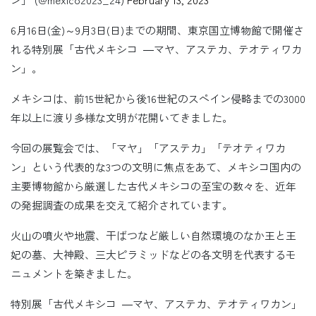
6月16日(金)～9月3日(日)までの期間、東京国立博物館で開催さ
れる特別展「古代メキシコ ―マヤ、アステカ、テオティワカ
ン」。
メキシコは、前15世紀から後16世紀のスペイン侵略までの3000
年以上に渡り多様な文明が花開いてきました。
今回の展覧会では、「マヤ」「アステカ」「テオティワカ
ン」という代表的な3つの文明に焦点をあて、メキシコ国内の
主要博物館から厳選した古代メキシコの至宝の数々を、近年
の発掘調査の成果を交えて紹介されています。
火山の噴火や地震、干ばつなど厳しい自然環境のなか王と王
妃の墓、大神殿、三大ピラミッドなどの各文明を代表するモ
ニュメントを築きました。
特別展「古代メキシコ ―マヤ、アステカ、テオティワカン」