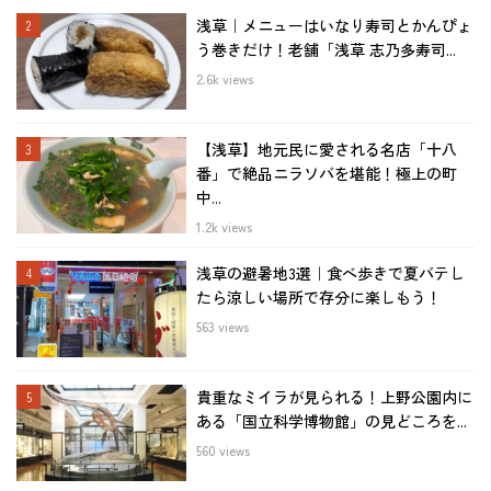
浅草｜メニューはいなり寿司とかんぴょ
う巻きだけ！老舗「浅草 志乃多寿司...
2.6k views
【浅草】地元民に愛される名店「十八
番」で絶品ニラソバを堪能！極上の町
中...
1.2k views
浅草の避暑地3選｜食べ歩きで夏バテし
たら涼しい場所で存分に楽しもう！
563 views
貴重なミイラが見られる！上野公園内に
ある「国立科学博物館」の見どころを...
560 views