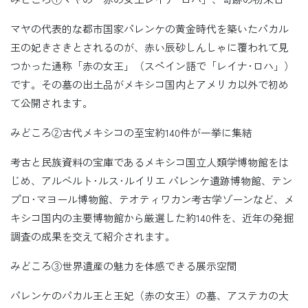
マヤの代表的な都市国家パレンケの黄金時代を築いたパカル
王の妃きさきとされるのが、赤い辰砂しんしゃに覆われて見
つかった通称「赤の女王」（スペイン語で「レイナ･ロハ」）
です。その墓の出土品がメキシコ国内とアメリカ以外で初め
て公開されます。
みどころ②古代メキシコの至宝約140件が一挙に集結
考古と民族資料の宝庫であるメキシコ国立人類学博物館をは
じめ、アルベルト･ルス･ルイリエ パレンケ遺跡博物館、テン
プロ･マヨール博物館、テオティワカン考古学ゾーンなど、メ
キシコ国内の主要博物館から厳選した約140件を、近年の発掘
調査の成果を交えて紹介されます。
みどころ③世界遺産の魅力を体感できる展示空間
パレンケのパカル王と王妃（赤の女王）の墓、アステカの大