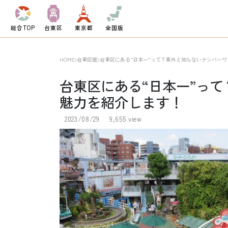
総合TOP
台東区
東京都
全国版
HOME
台東区版
台東区にある“日本一”って？意外と知らないナンバー
台東区にある“日本一”っ
魅力を紹介します！
2023/08/29
9,655 view