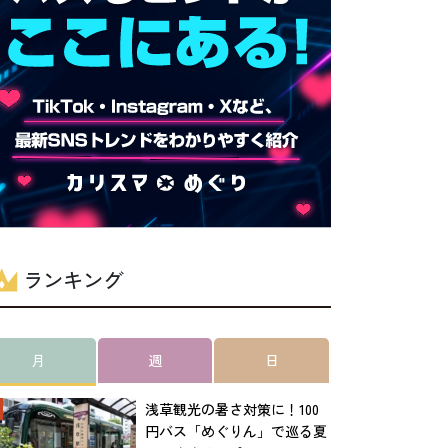
ランキング
月
週
日
浅草観光の暑さ対策に！100
円バス「めぐりん」で巡る夏