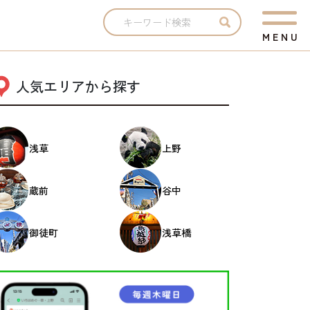
M
E
N
U
人気エリアから探す
浅草
上野
蔵前
谷中
御徒町
浅草橋