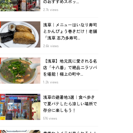
のおすすめスポッ...
2.7k views
浅草｜メニューはいなり寿司
とかんぴょう巻きだけ！老舗
「浅草 志乃多寿司...
2.6k views
【浅草】地元民に愛される名
店「十八番」で絶品ニラソバ
を堪能！極上の町中...
1.2k views
浅草の避暑地3選｜食べ歩き
で夏バテしたら涼しい場所で
存分に楽しもう！
576 views