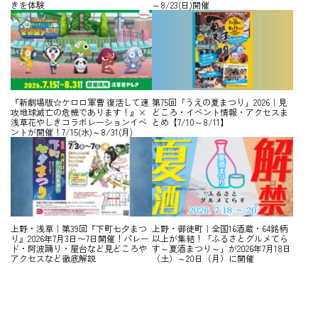
きを体験
～8/23(日)開催
『新劇場版☆ケロロ軍曹 復活して速
第75回「うえの夏まつり」2026｜見
攻地球滅亡の危機であります！』×
どころ・イベント情報・アクセスま
浅草花やしきコラボレーションイベ
とめ【7/10～8/11】
ントが開催！7/15(水)～8/31(月)
上野・浅草｜第39回『下町七夕まつ
上野・御徒町｜全国16酒蔵・64銘柄
り』2026年7月3日〜7日開催！パレー
以上が集結！「ふるさとグルメてら
ド・阿波踊り・屋台など見どころや
す～夏酒まつり～」が2026年7月18日
アクセスなど徹底解説
（土）～20日（月）に開催