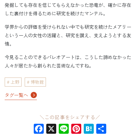
発掘しても存在を信じてもらえなかった恐竜が、確かに存在
した裏付けを得るために研究を続けたマンテル。
学界からの評価を受けられない中でも研究を続けたメアリー
という一人の女性の活躍と、研究を讃え、支えようとする友
情。
今見ることのできるパレオアートは、こうした諦めなかった
人々が居たから創られた芸術なんですね。
上野
博物館
タグ一覧へ
＼この記事をシェアする／
Facebook
X
Line
Pinterest
Hatena
共
有