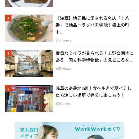
【浅草】地元民に愛される名店「十八
番」で絶品ニラソバを堪能！極上の町
中...
1.1k views
貴重なミイラが見られる！上野公園内に
ある「国立科学博物館」の見どころを...
538 views
浅草の避暑地3選｜食べ歩きで夏バテし
たら涼しい場所で存分に楽しもう！
534 views