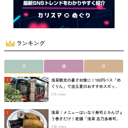
ランキング
月
週
日
浅草観光の暑さ対策に！100円バス「め
ぐりん」で巡る夏のおすすめスポッ...
2.7k views
浅草｜メニューはいなり寿司とかんぴょ
う巻きだけ！老舗「浅草 志乃多寿司...
2.6k views