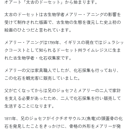
オアート「太古のドーセット」から始まります。
太古のドーセットは古生物学者メアリー・アニングの影響を
受けて制作された版画で、古生物の生態を復元した史上初の
絵画のひとつだと言われています。
メアリー・アニングは1799年、イギリスの現在ではジュラシッ
クコーストとして知られるドーセット州ライムレジスに生ま
れた古生物学者・化石収集家です。
メアリーの父は家具職人でしたが、化石採集も行っており、
この化石を観光客に販売していました。
父が亡くなってからは兄のジョセフとメアリーの二人で家計
を支える必要があったため、二人で化石採集を行い販売して
生活することになります。
1811年、兄のジョセフがイクチオサウルス(魚竜)の頭蓋骨の化
石を発見したことをきっかけに、骨格の外形をメアリーが発