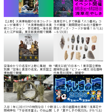
【上野】大英博物館の日本コレクシ
浅草花やしきで映画『八つ墓村』コ
ョンが里帰り！「大英博物館日本美
ラボ開催！期間限定のお化け屋敷や
術コレクション 百花繚乱～海を越
限定グッズ・フードが登場！ 8/1(土)
えた江戸絵画」東京都美術館で開幕
～8/23(日)
空海ゆかりの名宝が上野に集結 特
“縄文以前”の日本へ！東京国立博物
別展「空海と真言の名宝」東京国立
館特別企画「ビフォー縄文 旧石器時
博物館で開催
代発見80周年」開催中
入谷｜年に2日だけの特別な日！小野
涼しい夜の遊園地を満喫！浅草花や
照崎神社「下谷坂本富士」のお山開
しき「夏やしきの夜2026」が8/1(土)