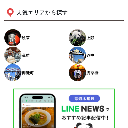
人気エリアから探す
浅草
上野
蔵前
谷中
御徒町
浅草橋