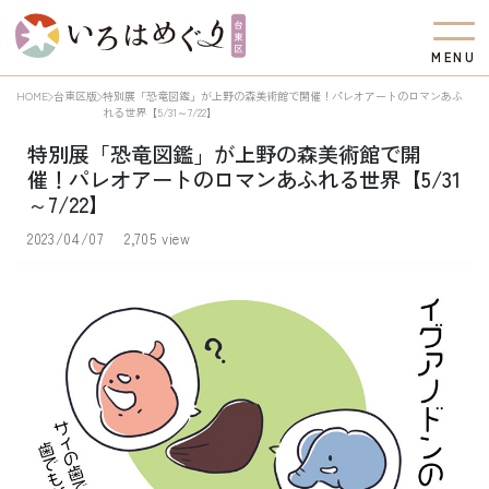
M
E
N
U
HOME
台東区版
特別展「恐竜図鑑」が上野の森美術館で開催！パレオアートのロマンあふ
れる世界【5/31～7/22】
特別展「恐竜図鑑」が上野の森美術館で開
催！パレオアートのロマンあふれる世界【5/31
～7/22】
2023/04/07
2,705 view