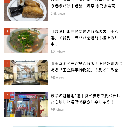
う巻きだけ！老舗「浅草 志乃多寿司...
2.6k views
【浅草】地元民に愛される名店「十八
番」で絶品ニラソバを堪能！極上の町
中...
1.2k views
貴重なミイラが見られる！上野公園内に
ある「国立科学博物館」の見どころを...
547 views
浅草の避暑地3選｜食べ歩きで夏バテし
たら涼しい場所で存分に楽しもう！
543 views