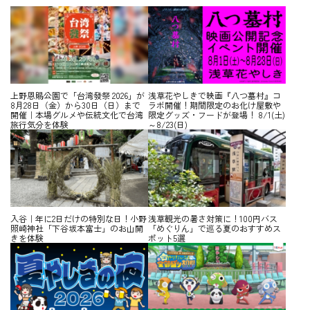
上野恩賜公園で「台湾發祭 2026」が
浅草花やしきで映画『八つ墓村』コ
8月28日（金）から30日（日）まで
ラボ開催！期間限定のお化け屋敷や
開催｜本場グルメや伝統文化で台湾
限定グッズ・フードが登場！ 8/1(土)
旅行気分を体験
～8/23(日)
入谷｜年に2日だけの特別な日！小野
浅草観光の暑さ対策に！100円バス
照崎神社「下谷坂本富士」のお山開
「めぐりん」で巡る夏のおすすめス
きを体験
ポット5選