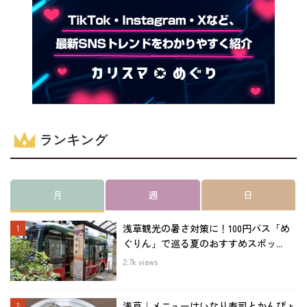
ランキング
月
週
日
浅草観光の暑さ対策に！100円バス「め
ぐりん」で巡る夏のおすすめスポッ...
2.7k views
浅草｜メニューはいなり寿司とかんぴょ