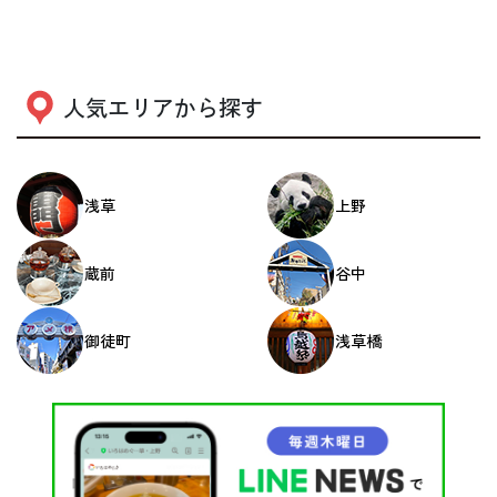
人気エリアから探す
浅草
上野
蔵前
谷中
御徒町
浅草橋