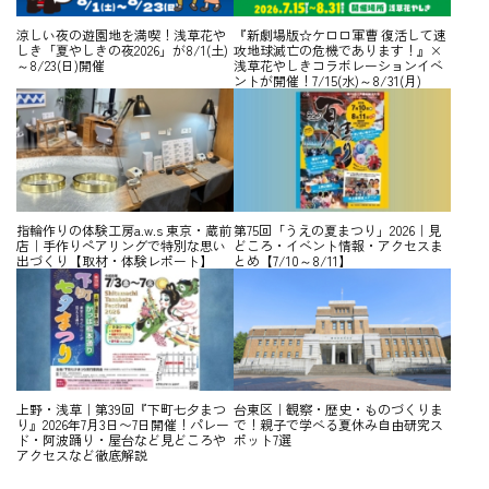
涼しい夜の遊園地を満喫！浅草花や
『新劇場版☆ケロロ軍曹 復活して速
しき「夏やしきの夜2026」が8/1(土)
攻地球滅亡の危機であります！』×
～8/23(日)開催
浅草花やしきコラボレーションイベ
ントが開催！7/15(水)～8/31(月)
指輪作りの体験工房a.w.s 東京・蔵前
第75回「うえの夏まつり」2026｜見
店｜手作りペアリングで特別な思い
どころ・イベント情報・アクセスま
出づくり【取材・体験レポート】
とめ【7/10～8/11】
上野・浅草｜第39回『下町七夕まつ
台東区｜観察・歴史・ものづくりま
り』2026年7月3日〜7日開催！パレー
で！親子で学べる夏休み自由研究ス
ド・阿波踊り・屋台など見どころや
ポット7選
アクセスなど徹底解説