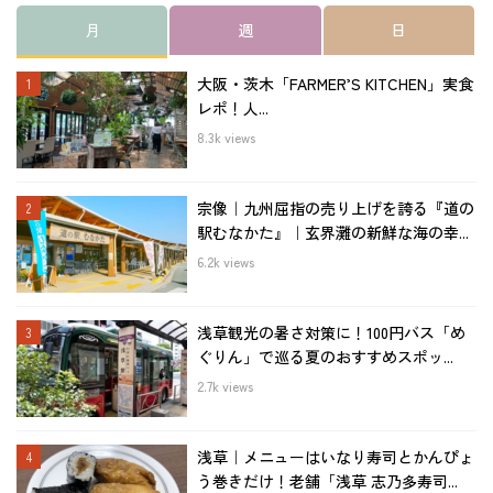
月
週
日
大阪・茨木「FARMER’S KITCHEN」実食
レポ！人...
8.3k views
宗像｜九州屈指の売り上げを誇る『道の
駅むなかた』｜玄界灘の新鮮な海の幸...
6.2k views
浅草観光の暑さ対策に！100円バス「め
ぐりん」で巡る夏のおすすめスポッ...
2.7k views
浅草｜メニューはいなり寿司とかんぴょ
う巻きだけ！老舗「浅草 志乃多寿司...