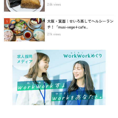
2.6k views
大阪・箕面｜せいろ蒸しでヘルシーラン
チ！「musi-vege+cafe...
2.1k views