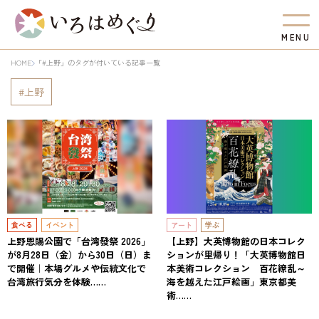
M
E
N
U
HOME
「#上野」のタグが付いている記事一覧
上野
食べる
イベント
アート
学ぶ
上野恩賜公園で「台湾發祭 2026」
【上野】大英博物館の日本コレク
が8月28日（金）から30日（日）ま
ションが里帰り！「大英博物館日
で開催｜本場グルメや伝統文化で
本美術コレクション 百花繚乱～
台湾旅行気分を体験……
海を越えた江戸絵画」東京都美
術……