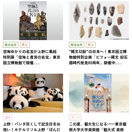
観光名所
学ぶ
観光名所
学ぶ
空海ゆかりの名宝が上野に集結
“縄文以前”の日本へ！東京国立博
特別展「空海と真言の名宝」東京
物館特別企画「ビフォー縄文 旧石
国立博物館で開催……
器時代発見80周年」開催中……
宿泊
アート
上野｜パンダ尽くしで記念日をお
この夏、藝大生になる——東京藝
祝い！ホテルリソル上野「ぱんだ
術大学大学美術館「藝大式 美術