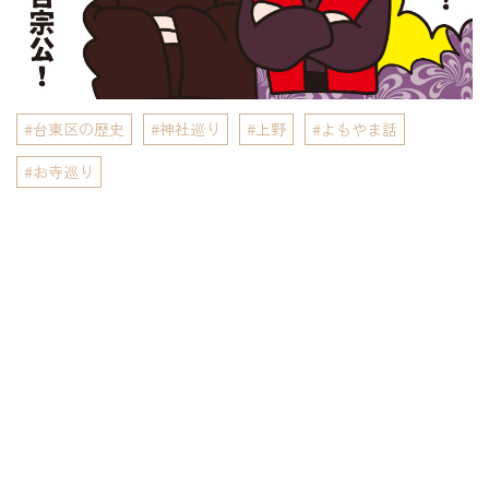
台東区の歴史
神社巡り
上野
よもやま話
お寺巡り