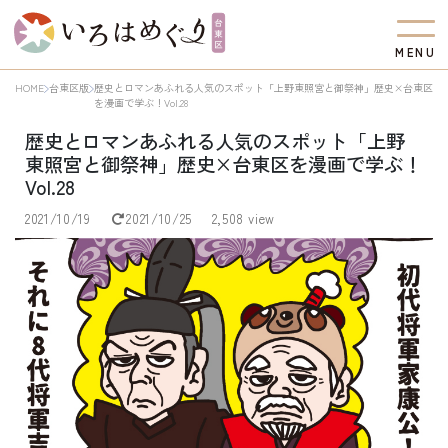
M
E
N
U
HOME
台東区版
歴史とロマンあふれる人気のスポット「上野東照宮と御祭神」歴史×台東区
を漫画で学ぶ！Vol.28
歴史とロマンあふれる人気のスポット「上野
東照宮と御祭神」歴史×台東区を漫画で学ぶ！
Vol.28
2021/10/19
2021/10/25
2,508 view