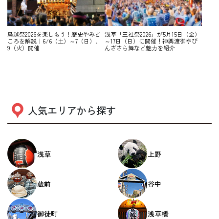
鳥越祭2026を楽しもう！歴史やみど
浅草「三社祭2026」が5月15日（金）
ころを解説｜6/6（土）～7（日）、
～17日（日）に開催！神輿渡御やび
9（火）開催
んざさら舞など魅力を紹介
人気エリアから探す
浅草
上野
蔵前
谷中
御徒町
浅草橋