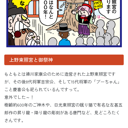
上野東照宮と御祭神
もともとは徳川家康公のために造営された上野東照宮です
が、その後8代将軍吉宗公、そして15代将軍の「ブーちゃん」
こと慶喜公も祀られているんですって。
意外でした～！
樹齢約600年のご神木や、日光東照宮の眠り猫で有名な左甚五
郎作の昇り龍・降り龍の彫刻がある唐門など、見どころたく
さんです。