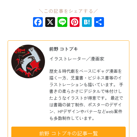
＼この記事をシェアする／
Facebook
X
Line
Pinterest
Hatena
共
有
前野 コトブキ
イラストレーター／漫画家
歴史＆時代劇をベースにギャグ漫画を
描く一方、児童書・ビジネス書等のイ
ラストレーションも描いています。 手
書きの柔らかさにデジタルで味付けし
たようなイラストが得意です。 最近で
は書籍の装丁制作、ポスターのデザイ
ン、HPデザインやバナーなどweb案件
も多数制作しています。
前野 コトブキの記事一覧