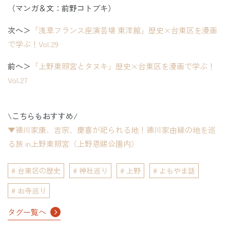
（マンガ＆文：前野コトブキ）
次へ＞
「浅草フランス座演芸場 東洋館」歴史×台東区を漫画
で学ぶ！Vol.29
前へ＞
「上野東照宮とタヌキ」歴史×台東区を漫画で学ぶ！
Vol.27
\こちらもおすすめ/
▼徳川家康、吉宗、慶喜が祀られる地！徳川家由縁の地を巡
る旅 in上野東照宮（上野恩賜公園内）
台東区の歴史
神社巡り
上野
よもやま話
お寺巡り
タグ一覧へ