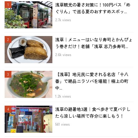
浅草観光の暑さ対策に！100円バス「め
ぐりん」で巡る夏のおすすめスポッ...
2.7k views
浅草｜メニューはいなり寿司とかんぴょ
う巻きだけ！老舗「浅草 志乃多寿司...
2.6k views
【浅草】地元民に愛される名店「十八
番」で絶品ニラソバを堪能！極上の町
中...
1.2k views
浅草の避暑地3選｜食べ歩きで夏バテし
たら涼しい場所で存分に楽しもう！
561 views