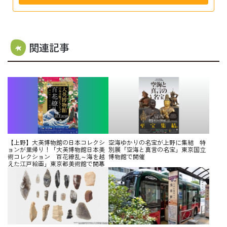
関連記事
【上野】大英博物館の日本コレクシ
空海ゆかりの名宝が上野に集結 特
ョンが里帰り！「大英博物館日本美
別展「空海と真言の名宝」東京国立
術コレクション 百花繚乱～海を越
博物館で開催
えた江戸絵画」東京都美術館で開幕