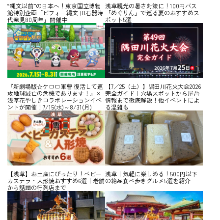
“縄文以前”の日本へ！東京国立博物
浅草観光の暑さ対策に！100円バス
館特別企画「ビフォー縄文 旧石器時
「めぐりん」で巡る夏のおすすめス
代発見80周年」開催中
ポット5選
『新劇場版☆ケロロ軍曹 復活して速
【7／25（土）】隅田川花火大会2026
攻地球滅亡の危機であります！』×
完全ガイド｜穴場スポットから屋台
浅草花やしきコラボレーションイベ
情報まで徹底解説！他イベントによ
ントが開催！7/15(水)～8/31(月)
る混雑も
【浅草】お土産にぴったり！ベビー
浅草｜気軽に楽しめる！500円以下
カステラ・人形焼おすすめ6選｜老舗
の絶品食べ歩きグルメ5選を紹介
から話題の行列店まで