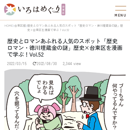
M
E
N
U
HOME
台東区版
歴史とロマンあふれる人気のスポット「歴史ロマン・徳川埋蔵金の謎」歴
史×台東区を漫画で学ぶ！Vol.52
歴史とロマンあふれる人気のスポット「歴史
ロマン・徳川埋蔵金の謎」歴史×台東区を漫画
で学ぶ！Vol.52
2022/03/15
2022/08/30
2,344 view