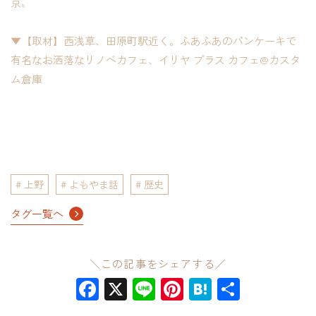
京〟
▼【取材】西浅草、田原町駅近く。ふあふあのパンケーキで
有名なお洒落なリノベカフェ、イリヤ プラス カフェ@カスタ
ム倉庫
上野
よもやま話
歴史
タグ一覧へ
＼この記事をシェアする／
Facebook
X
Line
Pinterest
Hatena
共
有