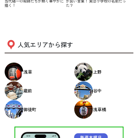
当代随一の絵師たちが熱く華やかに
が良い言葉！ 実は小学校の名前だっ
描く！
た？
人気エリアから探す
浅草
上野
蔵前
谷中
御徒町
浅草橋