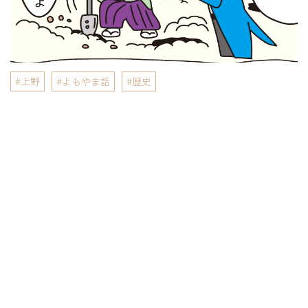
上野
よもやま話
歴史