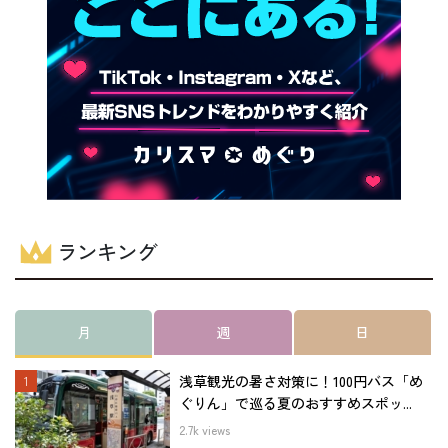
ランキング
月
週
日
浅草観光の暑さ対策に！100円バス「め
ぐりん」で巡る夏のおすすめスポッ...
2.7k views