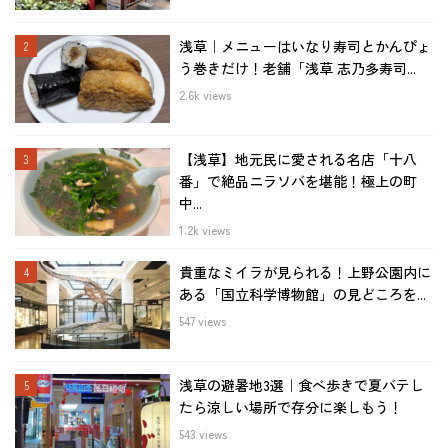
浅草｜メニューはいなり寿司とかんぴょ
う巻きだけ！老舗「浅草 志乃多寿司...
2.6k views
【浅草】地元民に愛される名店「十八
番」で絶品ニラソバを堪能！極上の町
中...
1.2k views
貴重なミイラが見られる！上野公園内に
ある「国立科学博物館」の見どころを...
547 views
浅草の避暑地3選｜食べ歩きで夏バテし
たら涼しい場所で存分に楽しもう！
543 views