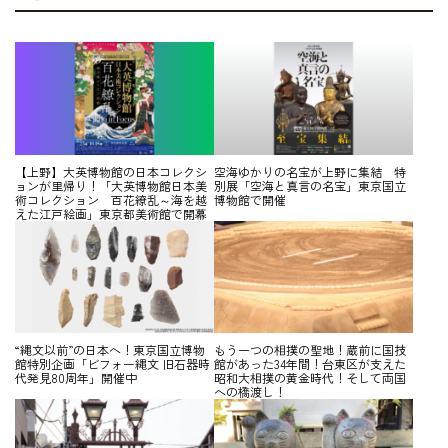
【上野】大英博物館の日本コレクシ
空海ゆかりの名宝が上野に集結 特
ョンが里帰り！「大英博物館日本美
別展「空海と真言の名宝」東京国立
術コレクション 百花繚乱～海を越
博物館で開催
えた江戸絵画」東京都美術館で開幕
“縄文以前”の日本へ！東京国立博物
もう一つの相撲の聖地！蔵前に国技
館特別企画「ビフォー縄文 旧石器時
館があった34年間！台東区が支えた
代発見80周年」開催中
昭和大相撲の黄金時代！そして両国
への橋渡し！