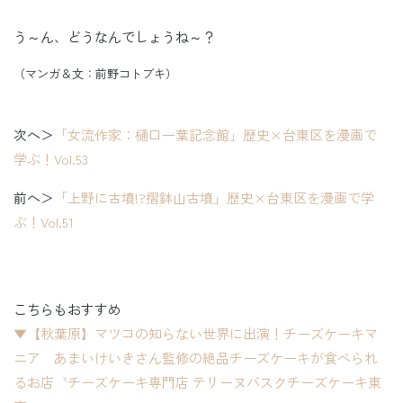
う～ん、どうなんでしょうね～？
（マンガ＆文：前野コトブキ）
次へ＞
「女流作家：樋口一葉記念館」歴史×台東区を漫画で
学ぶ！Vol.53
前へ＞
「上野に古墳!?摺鉢山古墳」歴史×台東区を漫画で学
ぶ！Vol.51
こちらもおすすめ
▼【秋葉原】マツコの知らない世界に出演！チーズケーキマ
ニア あまいけいきさん監修の絶品チーズケーキが食べられ
るお店〝チーズケーキ専門店 テリーヌバスクチーズケーキ東