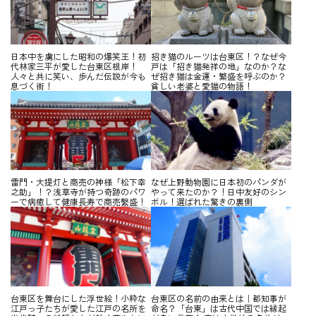
日本中を虜にした昭和の爆笑王！初
招き猫のルーツは台東区！？なぜ今
代林家三平が愛した台東区根岸！
戸は「招き猫発祥の地」なのか？な
人々と共に笑い、歩んだ伝説が今も
ぜ招き猫は金運・繁盛を呼ぶのか？
息づく街！
貧しい老婆と愛猫の物語！
雷門・大提灯と商売の神様「松下幸
なぜ上野動物園に日本初のパンダが
之助」！？浅草寺が持つ奇跡のパワ
やって来たのか？！日中友好のシン
ーで病癒して健康長寿で商売繫盛！
ボル！選ばれた驚きの裏側
台東区を舞台にした浮世絵！小粋な
台東区の名前の由来とは｜都知事が
江戸っ子たちが愛した江戸の名所を
命名？「台東」は古代中国では縁起