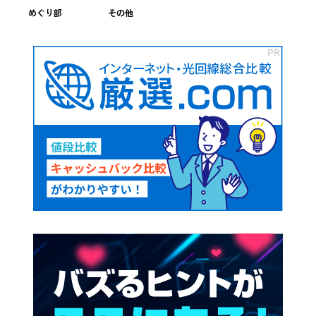
めぐり部
その他