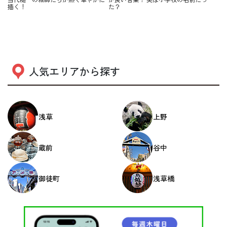
描く！
た？
人気エリアから探す
浅草
上野
蔵前
谷中
御徒町
浅草橋