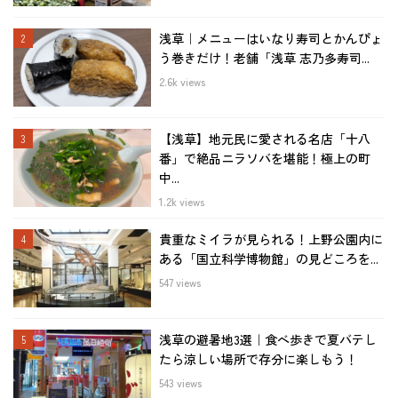
浅草｜メニューはいなり寿司とかんぴょ
う巻きだけ！老舗「浅草 志乃多寿司...
2.6k views
【浅草】地元民に愛される名店「十八
番」で絶品ニラソバを堪能！極上の町
中...
1.2k views
貴重なミイラが見られる！上野公園内に
ある「国立科学博物館」の見どころを...
547 views
浅草の避暑地3選｜食べ歩きで夏バテし
たら涼しい場所で存分に楽しもう！
543 views