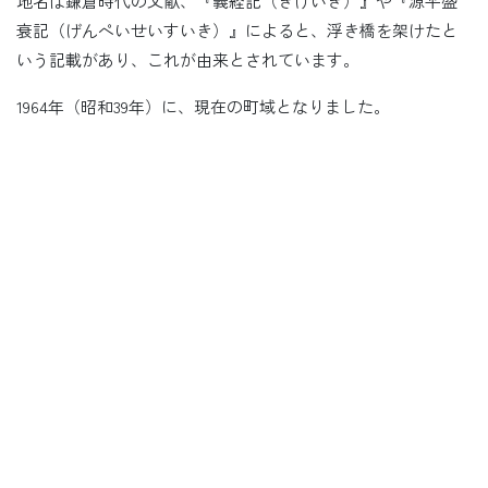
地名は鎌倉時代の文献、『義経記（ぎけいき）』や『源平盛
衰記（げんぺいせいすいき）』によると、浮き橋を架けたと
いう記載があり、これが由来とされています。
1964年（昭和39年）に、現在の町域となりました。