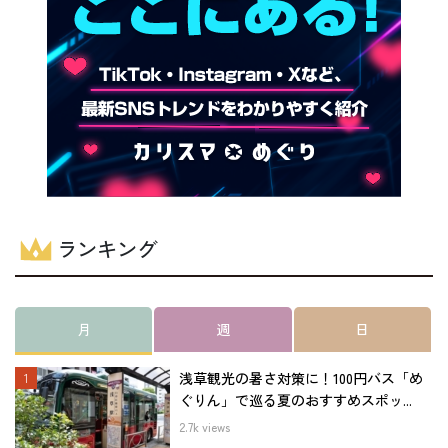
ランキング
月
週
日
浅草観光の暑さ対策に！100円バス「め
ぐりん」で巡る夏のおすすめスポッ...
2.7k views