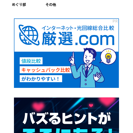
めぐり部
その他