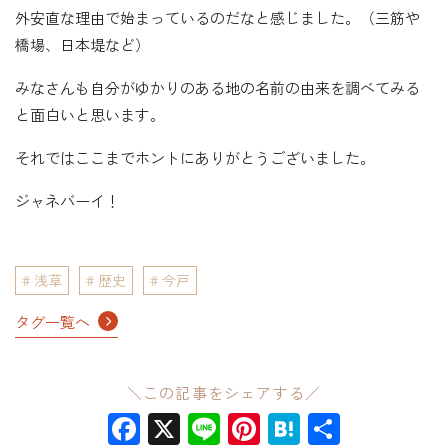
外安直な理由で始まっているのだなと感じました。（三筋や
橋場、日本堤など）
みなさんも自分がゆかりのある地の名前の由来を調べてみる
と面白いと思います。
それではここまでホントにありがとうございました。
ジャネバーイ！
浅草
歴史
今戸
タグ一覧へ
＼この記事をシェアする／
Facebook
X
Line
Pinterest
Hatena
共