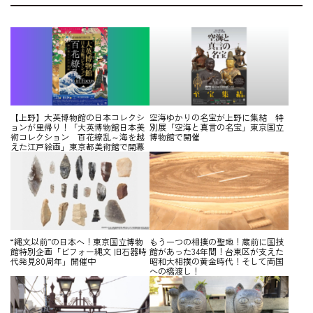
【上野】大英博物館の日本コレクシ
空海ゆかりの名宝が上野に集結 特
ョンが里帰り！「大英博物館日本美
別展「空海と真言の名宝」東京国立
術コレクション 百花繚乱～海を越
博物館で開催
えた江戸絵画」東京都美術館で開幕
“縄文以前”の日本へ！東京国立博物
もう一つの相撲の聖地！蔵前に国技
館特別企画「ビフォー縄文 旧石器時
館があった34年間！台東区が支えた
代発見80周年」開催中
昭和大相撲の黄金時代！そして両国
への橋渡し！