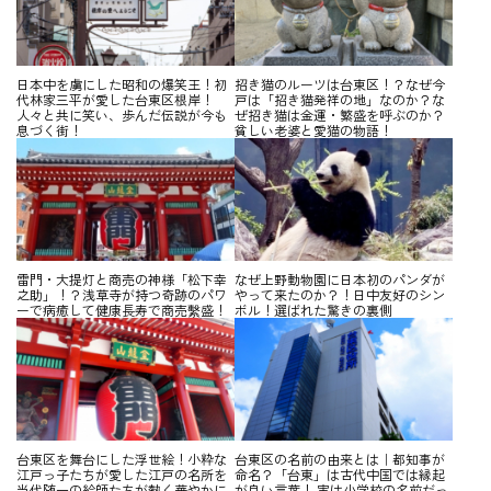
日本中を虜にした昭和の爆笑王！初
招き猫のルーツは台東区！？なぜ今
代林家三平が愛した台東区根岸！
戸は「招き猫発祥の地」なのか？な
人々と共に笑い、歩んだ伝説が今も
ぜ招き猫は金運・繁盛を呼ぶのか？
息づく街！
貧しい老婆と愛猫の物語！
雷門・大提灯と商売の神様「松下幸
なぜ上野動物園に日本初のパンダが
之助」！？浅草寺が持つ奇跡のパワ
やって来たのか？！日中友好のシン
ーで病癒して健康長寿で商売繫盛！
ボル！選ばれた驚きの裏側
台東区を舞台にした浮世絵！小粋な
台東区の名前の由来とは｜都知事が
江戸っ子たちが愛した江戸の名所を
命名？「台東」は古代中国では縁起
当代随一の絵師たちが熱く華やかに
が良い言葉！ 実は小学校の名前だっ