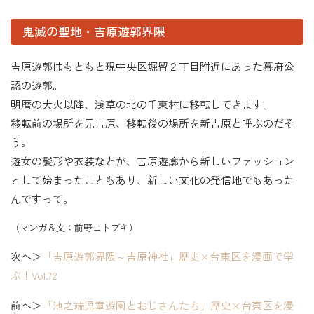
鬼滅の聖地・吉原遊郭界隈
吉原遊郭はもともと現中央区堀留２丁目附近にあった幕府公
認の遊郭。
明暦の大火以降、浅草の北の千束村に移転してきます。
移転前の場所を元吉原、移転後の場所を新吉原と呼ぶのだそ
う。
遊女の髪形や衣装などが、吉原遊廓から新しいファッション
として始まったこともあり、新しい文化の発信地でもあった
んですって。
（マンガ＆文：前野コトブキ）
次へ＞
「吉原遊郭界隈～吉原神社」歴史×台東区を漫画で学
ぶ！Vol.72
前へ＞
「池之端児童遊園とおじさんたち」歴史×台東区を漫