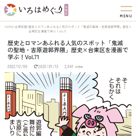
M
E
N
U
HOME
台東区版
歴史とロマンあふれる人気のスポット「鬼滅の聖地・吉原遊郭界隈」歴史×
台東区を漫画で学ぶ！Vol.71
歴史とロマンあふれる人気のスポット「鬼滅
の聖地・吉原遊郭界隈」歴史×台東区を漫画で
学ぶ！Vol.71
2022/12/09
2023/01/13
2,961 view