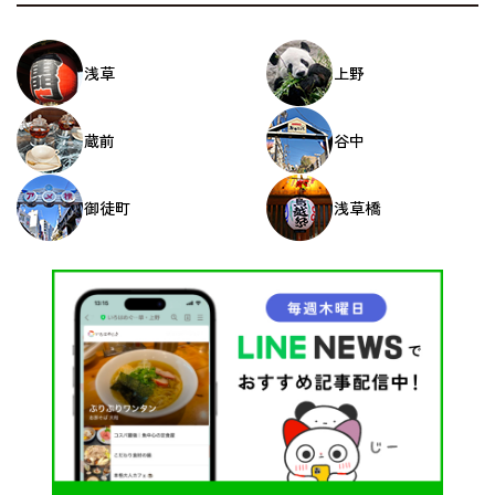
浅草
上野
蔵前
谷中
御徒町
浅草橋