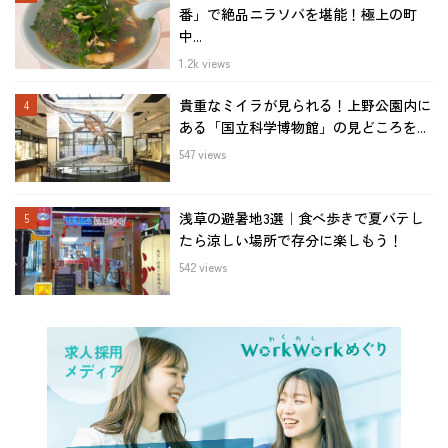
番」で絶品ニラソバを堪能！極上の町
中...
1.2k views
貴重なミイラが見られる！上野公園内に
ある「国立科学博物館」の見どころを...
547 views
浅草の避暑地3選｜食べ歩きで夏バテし
たら涼しい場所で存分に楽しもう！
542 views