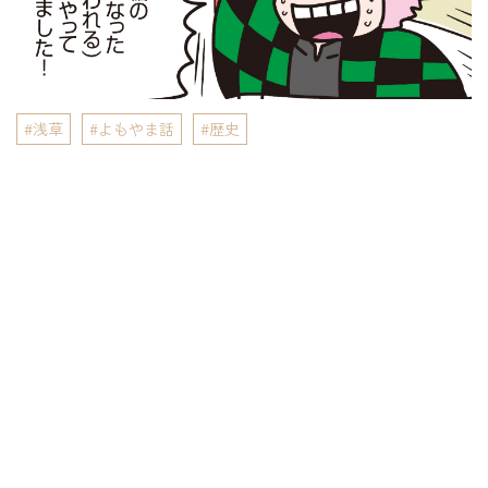
浅草
よもやま話
歴史