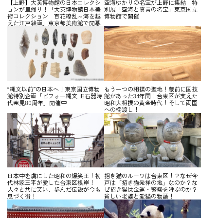
【上野】大英博物館の日本コレクシ
空海ゆかりの名宝が上野に集結 特
ョンが里帰り！「大英博物館日本美
別展「空海と真言の名宝」東京国立
術コレクション 百花繚乱～海を越
博物館で開催
えた江戸絵画」東京都美術館で開幕
“縄文以前”の日本へ！東京国立博物
もう一つの相撲の聖地！蔵前に国技
館特別企画「ビフォー縄文 旧石器時
館があった34年間！台東区が支えた
代発見80周年」開催中
昭和大相撲の黄金時代！そして両国
への橋渡し！
日本中を虜にした昭和の爆笑王！初
招き猫のルーツは台東区！？なぜ今
代林家三平が愛した台東区根岸！
戸は「招き猫発祥の地」なのか？な
人々と共に笑い、歩んだ伝説が今も
ぜ招き猫は金運・繁盛を呼ぶのか？
息づく街！
貧しい老婆と愛猫の物語！