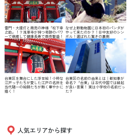
雷門・大提灯と商売の神様「松下幸
なぜ上野動物園に日本初のパンダが
之助」！？浅草寺が持つ奇跡のパワ
やって来たのか？！日中友好のシン
ーで病癒して健康長寿で商売繫盛！
ボル！選ばれた驚きの裏側
台東区を舞台にした浮世絵！小粋な
台東区の名前の由来とは｜都知事が
江戸っ子たちが愛した江戸の名所を
命名？「台東」は古代中国では縁起
当代随一の絵師たちが熱く華やかに
が良い言葉！ 実は小学校の名前だっ
描く！
た？
人気エリアから探す