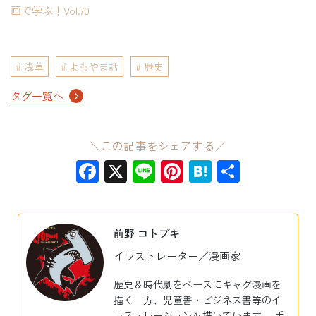
画で学ぶ！Vol.70
浅草
よもやま話
歴史
タグ一覧へ
＼この記事をシェアする／
Facebook
X
Line
Pinterest
Hatena
共
有
前野 コトブキ
イラストレーター／漫画家
歴史＆時代劇をベースにギャグ漫画を
描く一方、児童書・ビジネス書等のイ
ラストレーションも描いています。 手