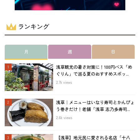
ランキング
月
週
日
浅草観光の暑さ対策に！100円バス「め
ぐりん」で巡る夏のおすすめスポッ...
2.7k views
浅草｜メニューはいなり寿司とかんぴょ
う巻きだけ！老舗「浅草 志乃多寿司...
2.6k views
【浅草】地元民に愛される名店「十八