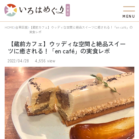
M
E
N
U
HOME
台東区版
【蔵前カフェ】ウッディな空間と絶品スイーツに癒される！「en café」の
実食レポ
【蔵前カフェ】ウッディな空間と絶品スイー
ツに癒される！「en café」の実食レポ
2022/04/28
4,656 view