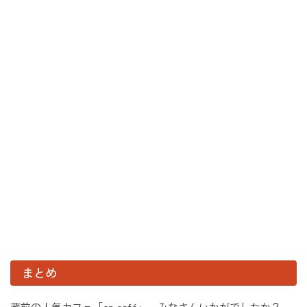
まとめ
蔵前の人気カフェ「en café」、みなさんいかがでしたか？