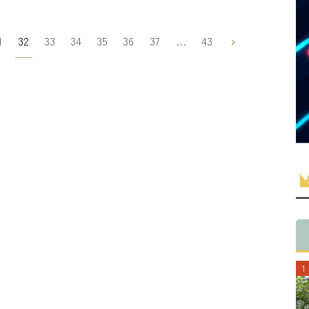
1
32
33
34
35
36
37
…
43