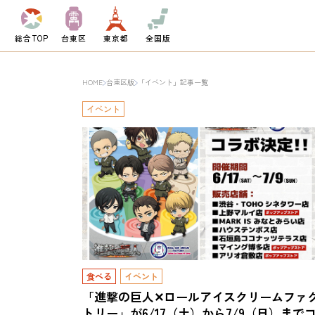
総合TOP
台東区
東京都
全国版
HOME
台東区版
「イベント」記事一覧
イベント
食べる
イベント
「進撃の巨人✕ロールアイスクリームファ
トリー」が6/17（土）から7/9（日）まで