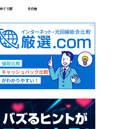
めぐり部
その他