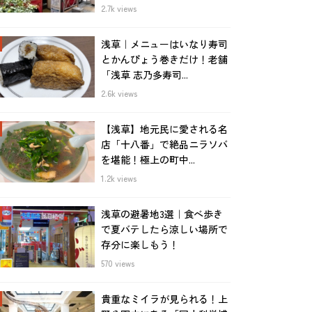
2.7k views
浅草｜メニューはいなり寿司
とかんぴょう巻きだけ！老舗
「浅草 志乃多寿司...
2.6k views
【浅草】地元民に愛される名
店「十八番」で絶品ニラソバ
を堪能！極上の町中...
1.2k views
浅草の避暑地3選｜食べ歩き
で夏バテしたら涼しい場所で
存分に楽しもう！
570 views
貴重なミイラが見られる！上