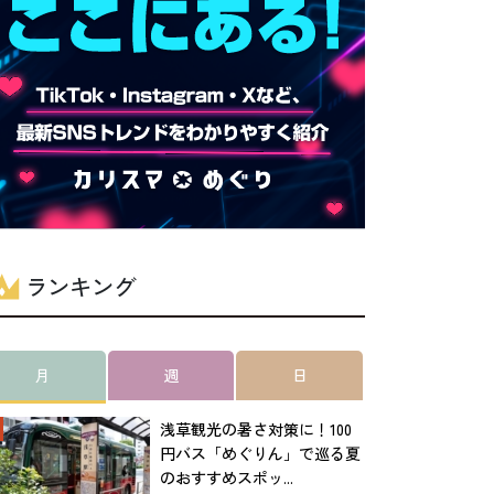
ランキング
月
週
日
浅草観光の暑さ対策に！100
円バス「めぐりん」で巡る夏
のおすすめスポッ...