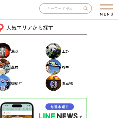
M
E
N
U
人気エリアから探す
浅草
上野
蔵前
谷中
御徒町
浅草橋