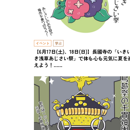
イベント
学ぶ
【6月17日(土)、18日(日)】長國寺の「いき
き浅草あじさい祭」で体も心も元気に夏を
えよう！……