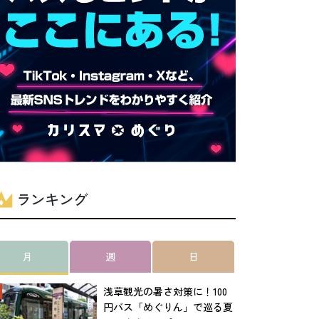
ランキング
月
週
日
浅草観光の暑さ対策に！100
円バス「めぐりん」で巡る夏