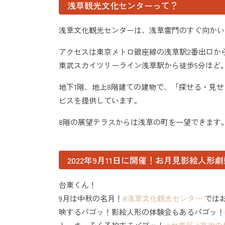
浅草観光文化センターって？
浅草文化観光センターは、浅草雷門のすぐ向かい
アクセスは東京メトロ銀座線の浅草駅2番出口から
東武スカイツリーライン浅草駅から徒歩5分ほど
地下1階、地上8階建ての建物で、「探せる・見
ビスを提供しています。
8階の展望テラスからは浅草の町を一望できます
2022年9月11日に開催！お月見影絵人形
台東くん！
9月は中秋の名月！
#浅草文化観光センター
では
映するパゴッ！影絵人形の体験会もあるパゴッ！