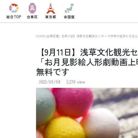
総合TOP
台東区
東京都
全国版
HOME
台東区版
【9月11日】浅草文化観光センターで中秋の名月にち
【9月11日】浅草文化観光
「お月見影絵人形劇動画上
無料です
2022/09/08
2,270 view