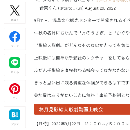
ト、さっそく予約するパゴッ！
#台東区
#芸術の
— 台東くん (@taito_kun)
August 29, 2022
9月11日、浅草文化観光センターで開催されるイ
ポスト
中秋の名月にちなんで「月のうさぎ」と「かぐや
〝影絵人形劇〟がどんなものなのかとっても気に
シェア
上映後には簡単な手影絵のレクチャーをしてもら
ふだん手影絵を直接教わる機会ってなかなかない
おくる
きっと思い出に残る貴重な体験ができるはずです
参加費はありがたいことに無料！事前予約制とな
Pin
お月見影絵人形劇動画上映会
【日時】2022年9月22日 13：００～/15：００
ブクマ