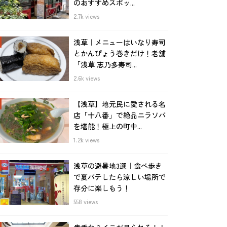
のおすすめスポッ...
2.7k views
浅草｜メニューはいなり寿司
とかんぴょう巻きだけ！老舗
「浅草 志乃多寿司...
2.6k views
【浅草】地元民に愛される名
店「十八番」で絶品ニラソバ
を堪能！極上の町中...
1.2k views
浅草の避暑地3選｜食べ歩き
で夏バテしたら涼しい場所で
存分に楽しもう！
558 views