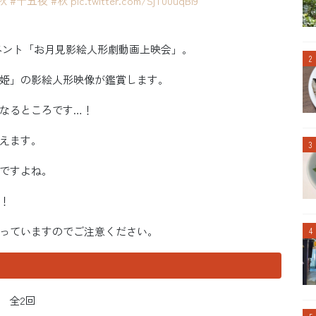
秋
#十五夜
#秋
pic.twitter.com/SjT00uqBi9
ベント「お月見影絵人形劇動画上映会」。
姫」の影絵人形映像が鑑賞します。
なるところです…！
えます。
ですよね。
！
っていますのでご注意ください。
～ 全2回