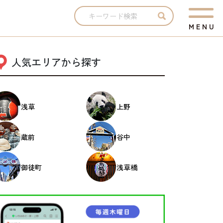
M
E
N
U
人気エリアから探す
浅草
上野
蔵前
谷中
御徒町
浅草橋