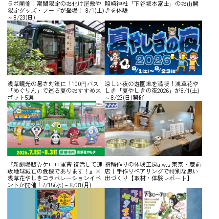
ラボ開催！期間限定のお化け屋敷や
照崎神社「下谷坂本富士」のお山開
限定グッズ・フードが登場！ 8/1(土)
きを体験
～8/23(日)
浅草観光の暑さ対策に！100円バス
涼しい夜の遊園地を満喫！浅草花や
「めぐりん」で巡る夏のおすすめス
しき「夏やしきの夜2026」が8/1(土)
ポット5選
～8/23(日)開催
『新劇場版☆ケロロ軍曹 復活して速
指輪作りの体験工房a.w.s 東京・蔵前
攻地球滅亡の危機であります！』×
店｜手作りペアリングで特別な思い
浅草花やしきコラボレーションイベ
出づくり【取材・体験レポート】
ントが開催！7/15(水)～8/31(月)