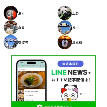
浅草
上野
蔵前
谷中
御徒町
浅草橋