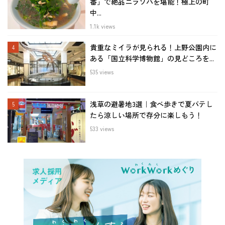
番」で絶品ニラソバを堪能！極上の町
中...
1.1k views
貴重なミイラが見られる！上野公園内に
ある「国立科学博物館」の見どころを...
535 views
浅草の避暑地3選｜食べ歩きで夏バテし
たら涼しい場所で存分に楽しもう！
533 views