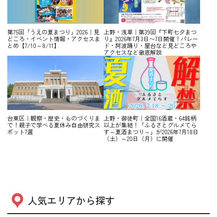
第75回「うえの夏まつり」2026｜見
上野・浅草｜第39回『下町七夕まつ
どころ・イベント情報・アクセスま
り』2026年7月3日〜7日開催！パレー
とめ【7/10～8/11】
ド・阿波踊り・屋台など見どころや
アクセスなど徹底解説
台東区｜観察・歴史・ものづくりま
上野・御徒町｜全国16酒蔵・64銘柄
で！親子で学べる夏休み自由研究ス
以上が集結！「ふるさとグルメてら
ポット7選
す～夏酒まつり～」が2026年7月18日
（土）～20日（月）に開催
人気エリアから探す