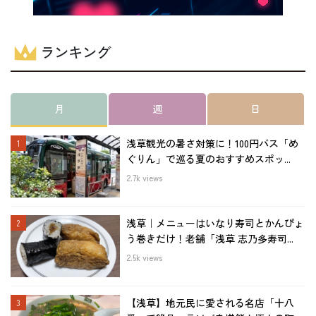
ランキング
月
週
日
浅草観光の暑さ対策に！100円バス「め
ぐりん」で巡る夏のおすすめスポッ...
2.7k views
浅草｜メニューはいなり寿司とかんぴょ
う巻きだけ！老舗「浅草 志乃多寿司...
2.5k views
【浅草】地元民に愛される名店「十八