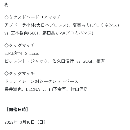
樹
◇ミクスドハードコアマッチ
アブドーラ小林(大日本プロレス)、夏実もち(プロミネンス)
vs 宮本裕向(666)、藤田あかね(プロミネンス)
◇タッグマッチ
E.R.E対Mil Gracias
ビオレント・ジャック、佐久田俊行 vs SUGI、槙吾
◇タッグマッチ
ドラディション対シークレットベース
長井満也、LEONA vs 山下金吾、忰田信浩
【開催日時】
2022年10月16日（日）