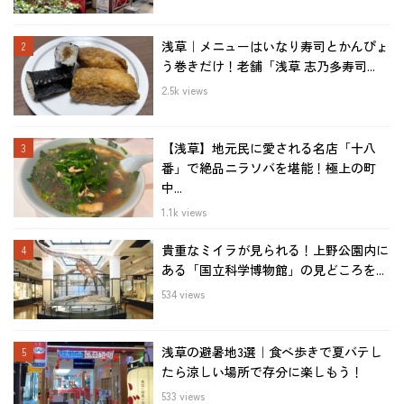
浅草｜メニューはいなり寿司とかんぴょ
う巻きだけ！老舗「浅草 志乃多寿司...
2.5k views
【浅草】地元民に愛される名店「十八
番」で絶品ニラソバを堪能！極上の町
中...
1.1k views
貴重なミイラが見られる！上野公園内に
ある「国立科学博物館」の見どころを...
534 views
浅草の避暑地3選｜食べ歩きで夏バテし
たら涼しい場所で存分に楽しもう！
533 views