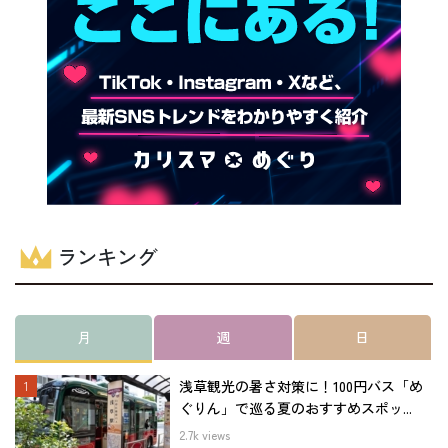
ランキング
月
週
日
浅草観光の暑さ対策に！100円バス「め
ぐりん」で巡る夏のおすすめスポッ...
2.7k views