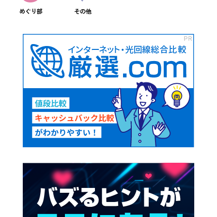
めぐり部
その他