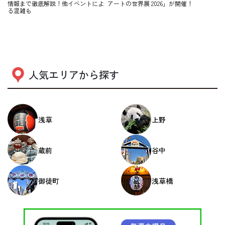
情報まで徹底解説！他イベントによ
アートの世界展 2026」が開催！
る混雑も
人気エリアから探す
浅草
上野
蔵前
谷中
御徒町
浅草橋