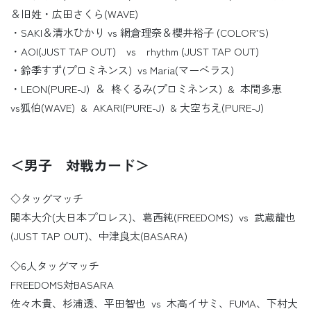
＆旧姓・広田さくら(WAVE)
・SAKI＆清水ひかり vs 網倉理奈＆櫻井裕子 (COLOR’S)
・AOI(JUST TAP OUT) vs rhythm (JUST TAP OUT)
・鈴季すず(プロミネンス) vs Maria(マーベラス)
・LEON(PURE-J) ＆ 柊くるみ(プロミネンス) & 本間多恵
vs狐伯(WAVE) & AKARI(PURE-J) & 大空ちえ(PURE-J)
＜男子 対戦カード＞
◇タッグマッチ
関本大介(大日本プロレス)、葛西純(FREEDOMS) vs 武蔵龍也
(JUST TAP OUT)、中津良太(BASARA)
◇6人タッグマッチ
FREEDOMS対BASARA
佐々木貴、杉浦透、平田智也 vs 木高イサミ、FUMA、下村大