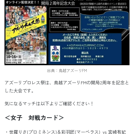
出典：鳥越アズーリFM
アズーリプロレス祭は、鳥越アズーリFMの開局2周年を記念と
した大会です。
気になるマッチは以下よりご確認ください！
＜女子 対戦カード＞
・世羅りさ(プロミネンス)＆彩羽匠(マーベラス) vs 宮崎有妃