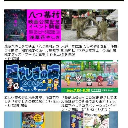
浅草花やしきで映画『八つ墓村』コ
入谷｜年に2日だけの特別な日！小野
ラボ開催！期間限定のお化け屋敷や
照崎神社「下谷坂本富士」のお山開
限定グッズ・フードが登場！ 8/1(土)
きを体験
～8/23(日)
涼しい夜の遊園地を満喫！浅草花や
『新劇場版☆ケロロ軍曹 復活して速
しき「夏やしきの夜2026」が8/1(土)
攻地球滅亡の危機であります！』×
～8/23(日)開催
浅草花やしきコラボレーションイベ
ントが開催！7/15(水)～8/31(月)