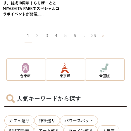
り」結成10周年！ららぽーとと
MIYASHITA PARKでスペシャルコ
ラボイベントが開催……
1
2
3
4
5
6
…
36
台東区
東京都
全国版
人気キーワードから探す
カフェ巡り
神社巡り
パワースポット
SNSで話題
アート巡り
ラーメン巡り
人気店