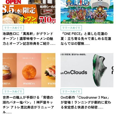
リリースめぐり
リリースめぐり
池袋西口に「萬馬軒」がグランド
『ONE PIECE』と楽しむ花蓮の
オープン！濃厚味噌ラーメンの魅
夏：立ち寄る先々で楽しめる花蓮
力とオープン記念特典をご紹介……
ならではの冒険……
リリースめぐり
リリースめぐり
世界一の職人が手掛ける「背徳の
Onの新作「Cloudrunner 3 Max」
溺れバター塩パン」！神戸屋キッ
が登場！ランニングが劇的に変わ
チン アトレ恵比寿店がリニューア
る安定感と快適さの秘密……
ル……