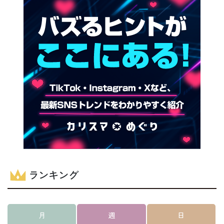
ランキング
月
週
日