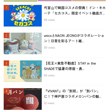
代官山で韓国コスメの祭典！ドン・キホ
ーテ「セカコス」限定イベント徹底ガ...
86 views
unicoとNAON JEONGがコラボレーショ
ン！日常を彩るアート雑...
80 views
【花王×東急不動産】STAY in the
SHADEで猛暑の原宿・表...
66 views
『VIVANT』の「別班」が「別パン」
に！？神戸屋コラボメロンパンの魅...
52 views