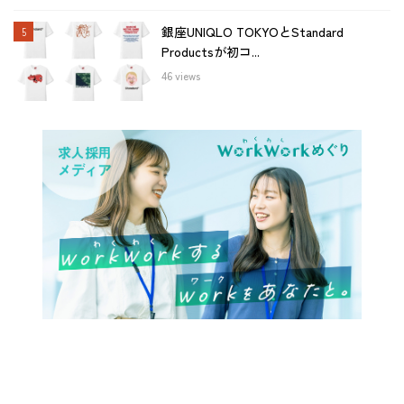
銀座UNIQLO TOKYOとStandard
Productsが初コ...
46 views