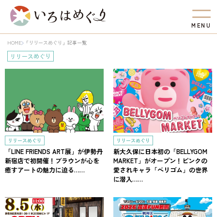
M
E
N
U
HOME
「リリースめぐり」記事一覧
リリースめぐり
リリースめぐり
リリースめぐり
「LINE FRIENDS ART展」が伊勢丹
新大久保に日本初の「BELLYGOM
新宿店で初開催！ブラウンが心を
MARKET」がオープン！ピンクの
癒すアートの魅力に迫る……
愛されキャラ「ベリゴム」の世界
に潜入……