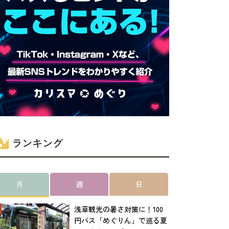
ランキング
月
週
日
浅草観光の暑さ対策に！100
円バス「めぐりん」で巡る夏