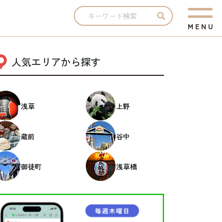
M
E
N
U
人気エリアから探す
浅草
上野
蔵前
谷中
御徒町
浅草橋