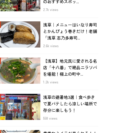
のおすすめスポッ...
2.7k views
浅草｜メニューはいなり寿司
とかんぴょう巻きだけ！老舗
「浅草 志乃多寿司...
2.6k views
【浅草】地元民に愛される名
店「十八番」で絶品ニラソバ
を堪能！極上の町中...
1.2k views
浅草の避暑地3選｜食べ歩き
で夏バテしたら涼しい場所で
存分に楽しもう！
558 views