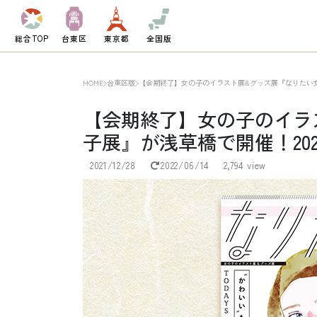
総合TOP
台東区
東京都
全国版
HOME
台東区版
【会期終了】女の子のイラスト展&グッズ展『なりたい女の子展
【会期終了】女の子のイラ
子展』が浅草橋で開催！2021年
2021/12/28
2022/06/14
2,794 view