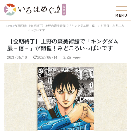
M
E
N
U
HOME
台東区版
【会期終了】上野の森美術館で「キングダム展－信－」が開催！みどころ
いっぱいです
【会期終了】上野の森美術館で「キングダム
展－信－」が開催！みどころいっぱいです
2021/05/10
2022/06/14
3,229 view