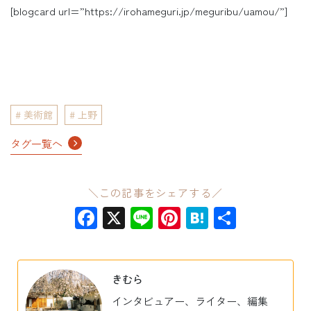
[blogcard url=”https://irohameguri.jp/meguribu/uamou/”]
美術館
上野
タグ一覧へ
＼この記事をシェアする／
Facebook
X
Line
Pinterest
Hatena
共
有
きむら
インタビュアー、ライター、編集