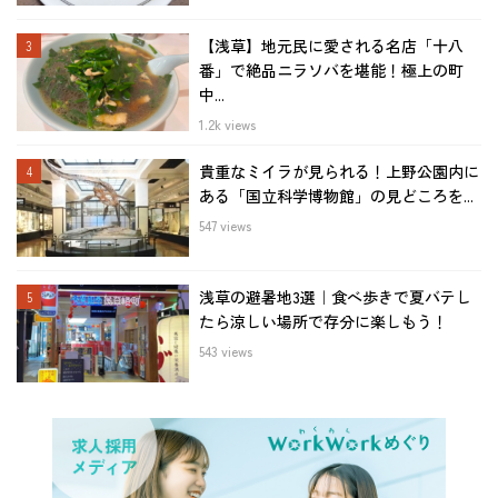
【浅草】地元民に愛される名店「十八
番」で絶品ニラソバを堪能！極上の町
中...
1.2k views
貴重なミイラが見られる！上野公園内に
ある「国立科学博物館」の見どころを...
547 views
浅草の避暑地3選｜食べ歩きで夏バテし
たら涼しい場所で存分に楽しもう！
543 views