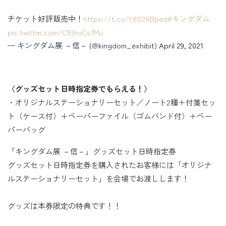
チケット好評販売中！
https://t.co/rX5l26Bpeq
#キングダム
pic.twitter.com/C93hvCs7Mu
— キングダム展 －信－ (@kingdom_exhibit)
April 29, 2021
〈グッズセット日時指定券でもらえる！〉
・オリジナルステーショナリーセット／ノート2種＋付箋セッ
ト（ケース付）＋ペーパーファイル（ゴムバンド付）＋ペー
パーバッグ
「キングダム展 －信－」グッズセット日時指定券
グッズセット日時指定券を購入されたお客様には「オリジナ
ルステーショナリーセット」を会場でお渡しします！
グッズは本券限定の特典です！！