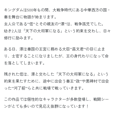
キングダムは500年もの間、大戦争時代にある中華西方の国・
秦を舞台に物語が始まります。
主人公である‘‘信‘‘とその親友の‘‘漂‘‘は、戦争孤児でした。
幼き2人は「天下の大将軍になる」という約束を交わし、日々
修行に励みます。
ある日、漂は秦国の王宮に務める大臣‘‘昌文君‘‘の目に止ま
り、士官することになりましたが、王の身代わりになって命
を落としてしまいます。
残された信は、漂と交わした「天下の大将軍になる」という
約束を果たすために、途中に出会う秦王‘‘政‘‘や黒碑村で出会
った‘‘河了貂‘‘らと共に戦場で戦っていきます。
この作品では個性的なキャラクターが多数登場し、戦闘シー
ンがとても多いので見応え抜群になっています！