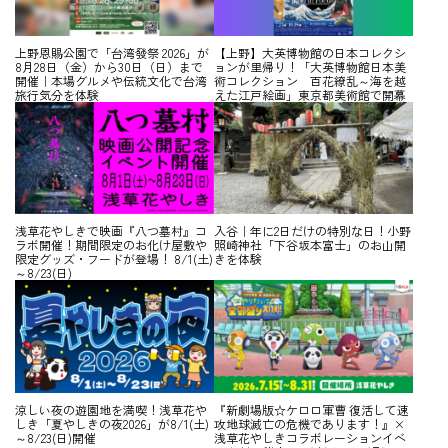
上野恩賜公園で「台湾發祭 2026」が
【上野】大英博物館の日本コレクシ
8月28日（金）から30日（日）まで
ョンが里帰り！「大英博物館日本美
開催｜本場グルメや伝統文化で台湾
術コレクション 百花繚乱～海を越
旅行気分を体験
えた江戸絵画」東京都美術館で開幕
浅草花やしきで映画『八つ墓村』コ
入谷｜年に2日だけの特別な日！小野
ラボ開催！期間限定のお化け屋敷や
照崎神社「下谷坂本富士」のお山開
限定グッズ・フードが登場！ 8/1(土)
きを体験
～8/23(日)
涼しい夜の遊園地を満喫！浅草花や
『新劇場版☆ケロロ軍曹 復活して速
しき「夏やしきの夜2026」が8/1(土)
攻地球滅亡の危機であります！』×
～8/23(日)開催
浅草花やしきコラボレーションイベ