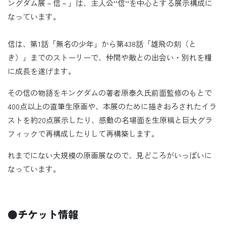
ングダム展－信－」は、主人公‘‘信‘‘を中心とする展示構成に
なっています。
信は、第1話「無名の少年」から第438話「雄飛の刻（と
き）」までのストーリーで、仲間や敵との出会い・別れを糧
に成長を遂げます。
その信の物語をキングダムの著者原泰久氏前面監修のもとで
400点以上の直筆生原画や、本展のために描きおろされたイラ
ストを約20点展示したり、感動の名場面を生原稿と巨大グラ
フィックで再構成したりして再構築します。
れまでにない大規模の原画展なので、見どころがいっぱいに
なっています。
●チケット情報