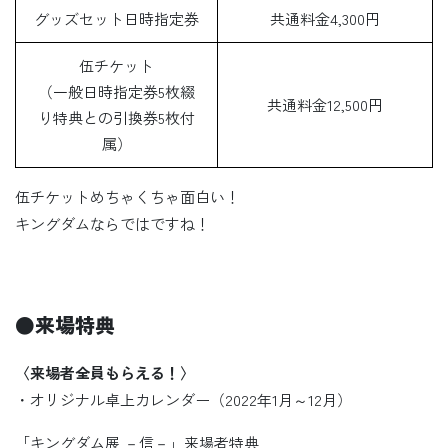
グッズセット日時指定券
共通料金4,300円
伍チケット
（一般日時指定券5枚綴
共通料金12,500円
り特典との引換券5枚付
属）
伍チケットめちゃくちゃ面白い！
キングダムならではですね！
●
来場特典
〈来場者全員もらえる！〉
・オリジナル卓上カレンダー（2022年1月～12月）
「キングダム展 －信－」来場者特典