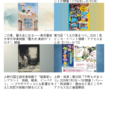
ントが開催！7/15(水)～8/31(月)
この夏、藝大生になる——東京藝術
第75回「うえの夏まつり」2026｜見
大学大学美術館「藝大式 美術の”ミ
どころ・イベント情報・アクセスま
カタ”」開催
とめ【7/10～8/11】
上野の国立西洋美術館で「版画家レ
上野・浅草｜第39回『下町七夕まつ
ンブラント 挑戦、継承、インパク
り』2026年7月3日〜7日開催！パレー
ト」 — ゴヤやマティスにも影響を与
ド・阿波踊り・屋台など見どころや
えた巨匠の挑戦の跡をたどる
アクセスなど徹底解説