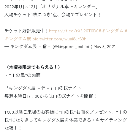
2022年1月～12月「オリジナル卓上カレンダー」
入場チケット1枚につき1点、会場でプレゼント！
チケット好評販売中！
https://t.co/rX5l26T0D0
#キングダム
#
キングダム展
pic.twitter.com/wuai8JrS9h
— キングダム展 －信－ (@kingdom_exhibit)
May 5, 2021
〈木曜夜限定でもらえる！〉
・‘‘山の民‘‘のお面
「キングダム展 －信－」山の民ナイト
毎週木曜日17：00からは山の民ナイトを開催！
17:00以降ご来場のお客様に“山の民”お面をプレゼント。“山の
民”になりきってキングダム展を体感できるエキサイティング
な夜！！