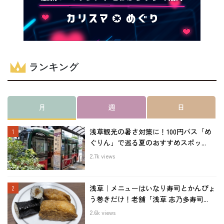
ランキング
月
週
日
浅草観光の暑さ対策に！100円バス「め
ぐりん」で巡る夏のおすすめスポッ...
2.7k views
浅草｜メニューはいなり寿司とかんぴょ
う巻きだけ！老舗「浅草 志乃多寿司...
2.6k views