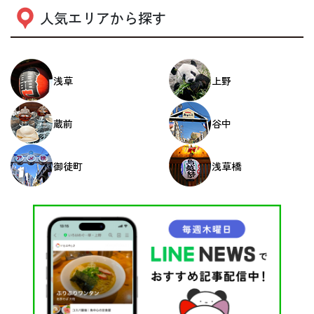
人気エリアから探す
浅草
上野
蔵前
谷中
御徒町
浅草橋