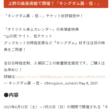
上野の森美術館で開催！「キングダム展－信－」
「キングダム展 －信－」チケット好評販売中！
「オリジナル卓上カレンダー」の来場者特典
“山の民”ナイト、伍チケット
グッズセット日時指定券など『キングダム』好きは注目の特
典をご用意！
全日日時指定制、入場回ごとの数量限定販売です。ご購入は
お早めに！
詳細は
https://t.co/rX5l26Bpeq
pic.twitter.com/vrFkAUXxtH
— キングダム展 －信－ (@kingdom_exhibit)
May 8, 2021
●内容
2021年6月12日（土）～7月25日（日）の期間で開催される「キ