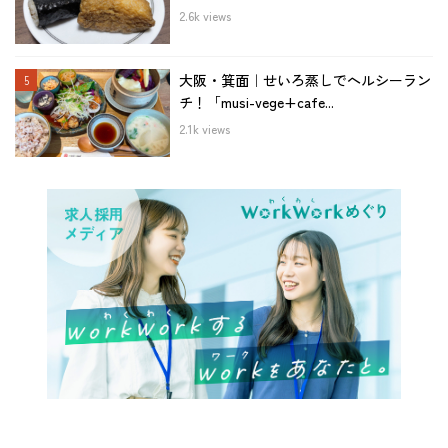
2.6k views
大阪・箕面｜せいろ蒸しでヘルシーラン
チ！「musi-vege+cafe...
2.1k views