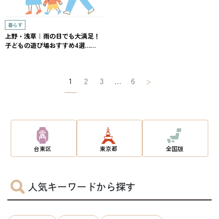
暮らす
上野・浅草｜雨の日でも大満足！
子どもの遊び場おすすめ4選……
投
1
2
3
…
6
>
稿
ナ
ビ
ゲ
台東区
東京都
全国版
ー
シ
人気キーワードから探す
ョ