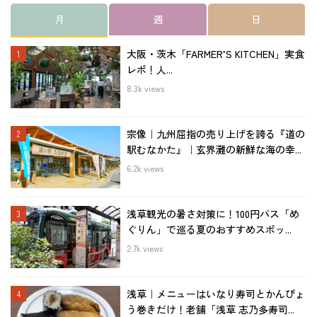
月
週
日
大阪・茨木「FARMER’S KITCHEN」実食
レポ！人...
8.3k views
宗像｜九州屈指の売り上げを誇る『道の
駅むなかた』｜玄界灘の新鮮な海の幸...
6.2k views
浅草観光の暑さ対策に！100円バス「め
ぐりん」で巡る夏のおすすめスポッ...
2.7k views
浅草｜メニューはいなり寿司とかんぴょ
う巻きだけ！老舗「浅草 志乃多寿司...