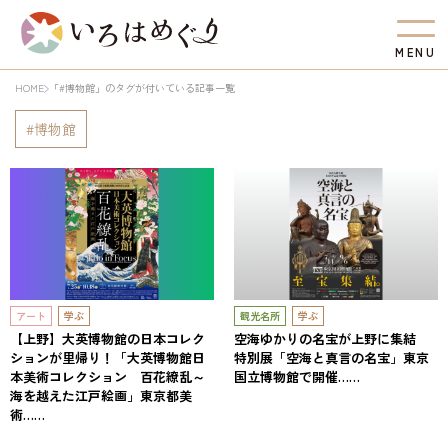
M
E
N
U
HOME
「#博物館」のタグが付いている記事一覧
博物館
アート
学ぶ
観光名所
学ぶ
【上野】大英博物館の日本コレク
空海ゆかりの名宝が上野に集結
ションが里帰り！「大英博物館日
特別展「空海と真言の名宝」東京
本美術コレクション 百花繚乱～
国立博物館で開催……
海を越えた江戸絵画」東京都美
術……