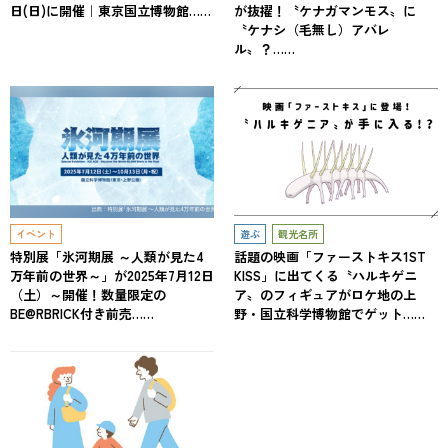
日(日)に開催｜東京国立博物館……
が抜擢！〝ケナガマンモス〟に
〝ケナシ（毛無し）アバレ
ル〟？……
イベント
遊ぶ
観光名所
特別展「氷河期展 ～人類が見た4
話題の映画「ファーストキス1ST
万年前の世界～」が2025年7月12日
KISS」に出てくる〝ハルキゲニ
（土）～開催！数量限定の
ア〟のフィギュアがロケ地の上
BE@RBRICK付き前売……
野・国立科学博物館でゲット……