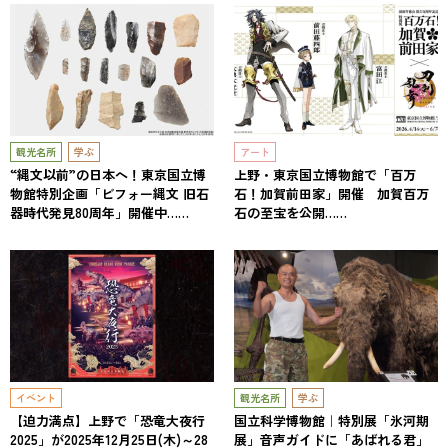
観光名所
学ぶ
アート
“縄文以前”の日本へ！東京国立博
上野・東京国立博物館で「百万
物館特別企画「ビフォー縄文 旧石
石！加賀前田家」開催 加賀百万
器時代発見80周年」開催中……
石の至宝を公開……
イベント
観光名所
学ぶ
【迫力満点】上野で「恐竜大夜行
国立科学博物館｜特別展「氷河期
2025」が2025年12月25日(木)～28
展」音声ガイドに「あばれる君」