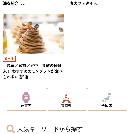
法を紹介……
ちカフェタイム……
食べる
【浅草／蔵前／谷中】食欲の秋到
来！ おすすめのモンブランが食べ
られるお店5選……
台東区
東京都
全国版
人気キーワードから探す