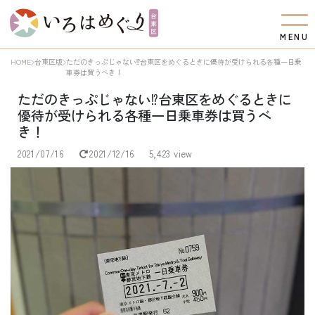
M
E
N
U
HOME
台東区版
ただのきっぷじゃない⁉台東区をめぐるときに優待が受けられる各種一日乗
車券は買うべき！
ただのきっぷじゃない⁉台東区をめぐるときに
優待が受けられる各種一日乗車券は買うべ
き！
2021/07/16
2021/12/16
5,423 view