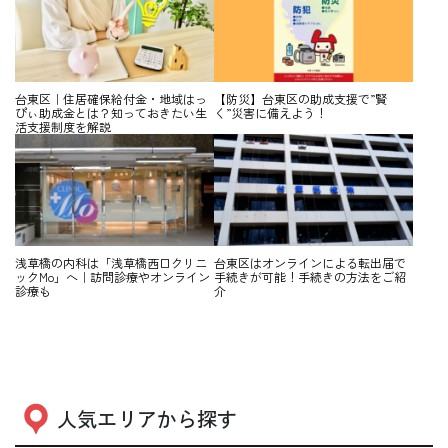
台東区｜住居確保給付金・地域はっ
【防災】台東区の助成支援で”賢
ぴぃ助成金とは？知っておきたい生
く”災害に備えよう！
活支援制度を解説
浅草橋の内科は「浅草橋西口クリニ
台東区はオンラインによる転出届で
ックMo」へ｜訪問診療やオンライン
手続きが可能！手続きの方法をご紹
診療も
介
人気エリアから探す