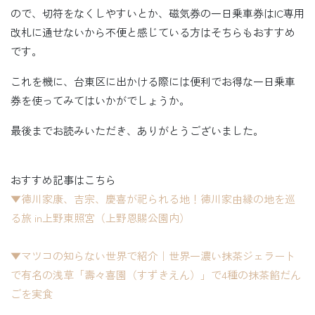
ので、切符をなくしやすいとか、磁気券の一日乗車券はIC専用
改札に通せないから不便と感じている方はそちらもおすすめ
です。
これを機に、台東区に出かける際には便利でお得な一日乗車
券を使ってみてはいかがでしょうか。
最後までお読みいただき、ありがとうございました。
おすすめ記事はこちら
▼徳川家康、吉宗、慶喜が祀られる地！徳川家由縁の地を巡
る旅 in上野東照宮（上野恩賜公園内）
▼マツコの知らない世界で紹介｜世界一濃い抹茶ジェラート
で有名の浅草「壽々喜園（すずきえん）」で4種の抹茶餡だん
ごを実食