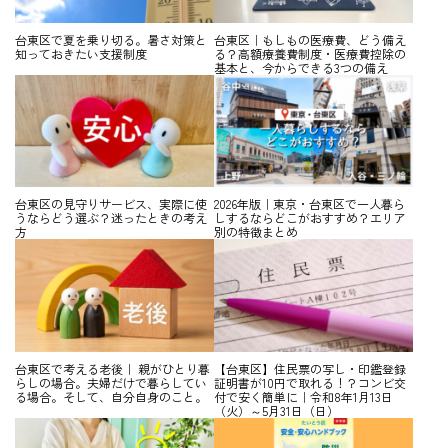
台東区で夏を乗り切る。暑さ対策と
台東区｜もしもの医療費、どう備え
知っておきたい支援制度
る？高額療養費制度・医療費控除の
基本と、今からできる3つの備え
台東区の見守りサービス、実際に使
2026年版｜東京・台東区で一人暮ら
うならどう選ぶ？迷ったときの考え
しするならどこがおすすめ？エリア
方
別の特徴まとめ
台東区で考える老後｜ 親がひとり暮
【台東区】住民票の写し・印鑑登録
らしの場合。夫婦だけで暮らしてい
証明書が10円で取れる！？コンビ交
る場合。そして、自分自身のこと。
付で安く簡単に｜令和8年1月13日
（火）～5月31日（日）