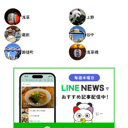
浅草
上野
蔵前
谷中
御徒町
浅草橋