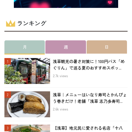
ランキング
月
週
日
浅草観光の暑さ対策に！100円バス「め
ぐりん」で巡る夏のおすすめスポッ...
2.7k views
浅草｜メニューはいなり寿司とかんぴょ
う巻きだけ！老舗「浅草 志乃多寿司...
2.6k views
【浅草】地元民に愛される名店「十八