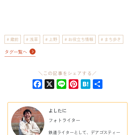
蔵前
浅草
上野
お役立ち情報
まち歩き
タグ一覧へ
＼この記事をシェアする／
Facebook
X
Line
Pinterest
Hatena
共
有
よしたに
フォトライター
鉄道ライターとして、デアゴスティー