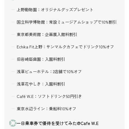
上野動物園：オリジナルグッズプレゼント
国立科学博物館：常設ミュージアムショップで10%割引
東京都美術館：企画展入館料割引
Echika Fit上野：サンマルクカフェでドリンク10%オフ
旧岩崎邸庭園：入園料割引
浅草ビューホテル：2店舗で10%オフ
浅草花やしき：入園料割引
Café W.E：ソフトドリンク50円引き
東京水辺ライン：乗船料10%オフ
一日乗車券で優待を受けてみた@Cafe W.E