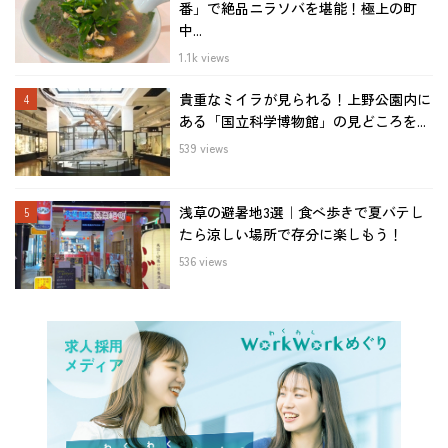
番」で絶品ニラソバを堪能！極上の町
中...
1.1k views
貴重なミイラが見られる！上野公園内に
ある「国立科学博物館」の見どころを...
539 views
浅草の避暑地3選｜食べ歩きで夏バテし
たら涼しい場所で存分に楽しもう！
536 views