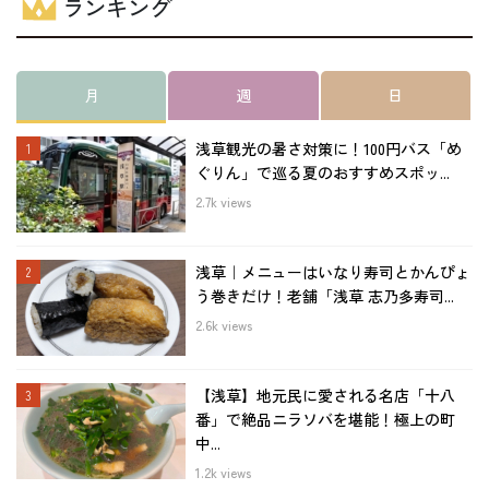
ランキング
月
週
日
浅草観光の暑さ対策に！100円バス「め
ぐりん」で巡る夏のおすすめスポッ...
2.7k views
浅草｜メニューはいなり寿司とかんぴょ
う巻きだけ！老舗「浅草 志乃多寿司...
2.6k views
【浅草】地元民に愛される名店「十八
番」で絶品ニラソバを堪能！極上の町
中...
1.2k views