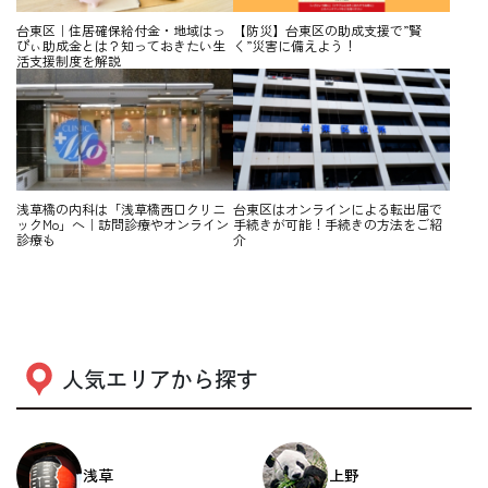
台東区｜住居確保給付金・地域はっ
【防災】台東区の助成支援で”賢
ぴぃ助成金とは？知っておきたい生
く”災害に備えよう！
活支援制度を解説
浅草橋の内科は「浅草橋西口クリニ
台東区はオンラインによる転出届で
ックMo」へ｜訪問診療やオンライン
手続きが可能！手続きの方法をご紹
診療も
介
人気エリアから探す
浅草
上野