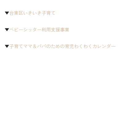
▼
台東区いきいき子育て
▼
ベビーシッター利用支援事業
▼
子育てママ＆パパのための育児わくわくカレンダー