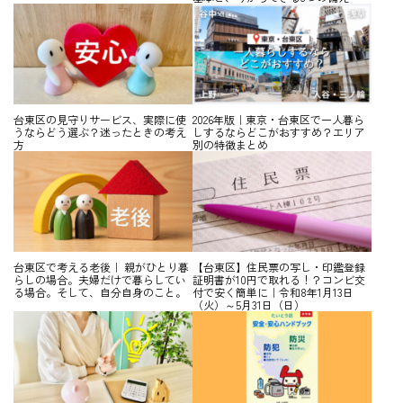
台東区の見守りサービス、実際に使
2026年版｜東京・台東区で一人暮ら
うならどう選ぶ？迷ったときの考え
しするならどこがおすすめ？エリア
方
別の特徴まとめ
台東区で考える老後｜ 親がひとり暮
【台東区】住民票の写し・印鑑登録
らしの場合。夫婦だけで暮らしてい
証明書が10円で取れる！？コンビ交
る場合。そして、自分自身のこと。
付で安く簡単に｜令和8年1月13日
（火）～5月31日（日）