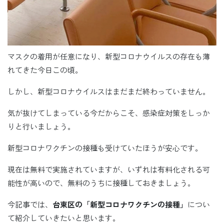
マスクの着用が任意になり、新型コロナウイルスの存在も薄
れてきた今日この頃。
しかし、新型コロナウイルスはまだまだ終わっていません。
気が抜けてしまっている今だからこそ、感染症対策をしっか
りと行いましょう。
新型コロナワクチンの接種も受けていたほうが安心です。
現在は無料で実施されていますが、いずれは有料化される可
能性が高いので、無料のうちに接種しておきましょう。
今記事では、
台東区の「新型コロナワクチンの接種」
につい
て紹介していきたいと思います。