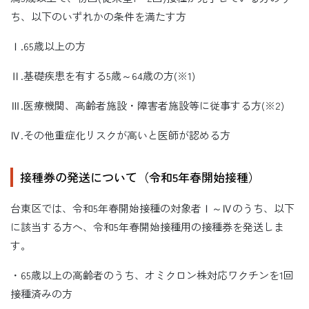
ち、以下のいずれかの条件を満たす方
Ⅰ.65歳以上の方
Ⅱ.基礎疾患を有する5歳～64歳の方(※1)
Ⅲ.医療機関、高齢者施設・障害者施設等に従事する方(※2)
Ⅳ.その他重症化リスクが高いと医師が認める方
接種券の発送について（令和5年春開始接種）
台東区では、令和5年春開始接種の対象者Ⅰ～Ⅳのうち、以下
に該当する方へ、令和5年春開始接種用の接種券を発送しま
す。
・65歳以上の高齢者のうち、オミクロン株対応ワクチンを1回
接種済みの方