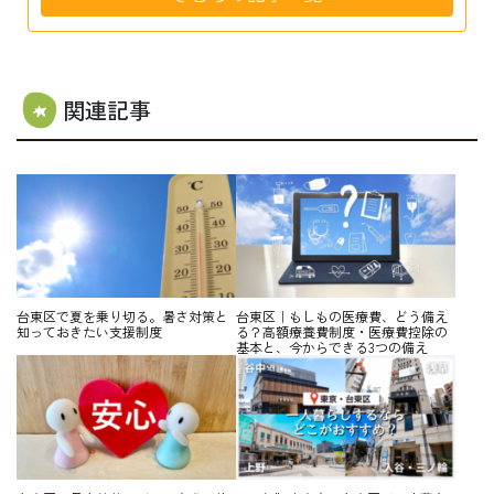
関連記事
台東区で夏を乗り切る。暑さ対策と
台東区｜もしもの医療費、どう備え
知っておきたい支援制度
る？高額療養費制度・医療費控除の
基本と、今からできる3つの備え