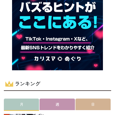
ランキング
月
週
日