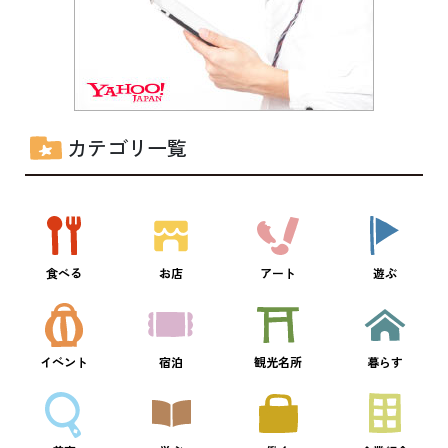
カテゴリ一覧
食べる
お店
アート
遊ぶ
イベント
宿泊
観光名所
暮らす