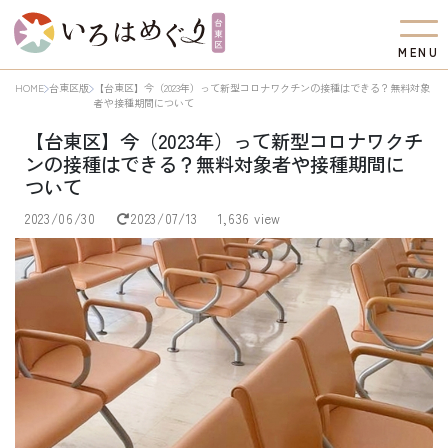
M
E
N
U
HOME
台東区版
【台東区】今（2023年）って新型コロナワクチンの接種はできる？無料対象
者や接種期間について
【台東区】今（2023年）って新型コロナワクチ
ンの接種はできる？無料対象者や接種期間に
ついて
2023/06/30
2023/07/13
1,636 view