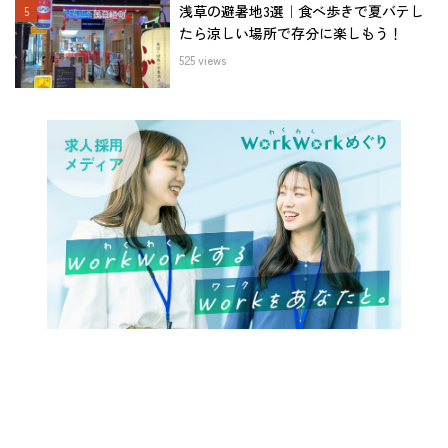
浅草の避暑地3選｜食べ歩きで夏バテし
たら涼しい場所で存分に楽しもう！
525 views