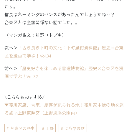
たり。
信長はネーミングのセンスがあったんでしょうかね～？
台東区とは全然関係ない話でした。。
（マンガ＆文：前野コトブキ）
次へ＞
「古き良き下町の文化：下町風俗資料館」歴史×台東
区を漫画で学ぶ！Vol.34
前へ＞
「歴史好きも楽しめる書道博物館」歴史×台東区を漫
画で学ぶ！Vol.32
\こちらもおすすめ/
▼徳川家康、吉宗、慶喜が祀られる地！徳川家由縁の地を巡
る旅 in上野東照宮（上野恩賜公園内）
台東区の歴史
上野
よもやま話