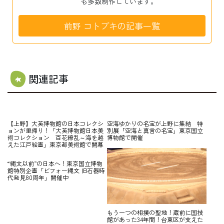
も多数制作しています。
前野 コトブキの記事一覧
関連記事
【上野】大英博物館の日本コレクシ
空海ゆかりの名宝が上野に集結 特
ョンが里帰り！「大英博物館日本美
別展「空海と真言の名宝」東京国立
術コレクション 百花繚乱～海を越
博物館で開催
えた江戸絵画」東京都美術館で開幕
“縄文以前”の日本へ！東京国立博物
館特別企画「ビフォー縄文 旧石器時
代発見80周年」開催中
もう一つの相撲の聖地！蔵前に国技
館があった34年間！台東区が支えた