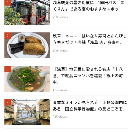
浅草観光の暑さ対策に！100円バス「め
ぐりん」で巡る夏のおすすめスポッ...
2.7k views
浅草｜メニューはいなり寿司とかんぴょ
う巻きだけ！老舗「浅草 志乃多寿司...
2.5k views
【浅草】地元民に愛される名店「十八
番」で絶品ニラソバを堪能！極上の町
中...
1.1k views
貴重なミイラが見られる！上野公園内に
ある「国立科学博物館」の見どころを...
535 views