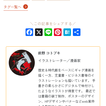
タグ一覧へ
＼この記事をシェアする／
Facebook
X
Line
Pinterest
Hatena
共
有
前野 コトブキ
イラストレーター／漫画家
歴史＆時代劇をベースにギャグ漫画を
描く一方、児童書・ビジネス書等のイ
ラストレーションも描いています。 手
書きの柔らかさにデジタルで味付けし
たようなイラストが得意です。 最近で
は書籍の装丁制作、ポスターのデザイ
ン、HPデザインやバナーなどweb案件