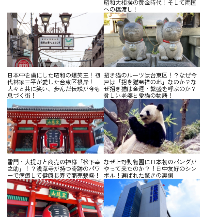
昭和大相撲の黄金時代！そして両国
への橋渡し！
日本中を虜にした昭和の爆笑王！初
招き猫のルーツは台東区！？なぜ今
代林家三平が愛した台東区根岸！
戸は「招き猫発祥の地」なのか？な
人々と共に笑い、歩んだ伝説が今も
ぜ招き猫は金運・繁盛を呼ぶのか？
息づく街！
貧しい老婆と愛猫の物語！
雷門・大提灯と商売の神様「松下幸
なぜ上野動物園に日本初のパンダが
之助」！？浅草寺が持つ奇跡のパワ
やって来たのか？！日中友好のシン
ーで病癒して健康長寿で商売繫盛！
ボル！選ばれた驚きの裏側