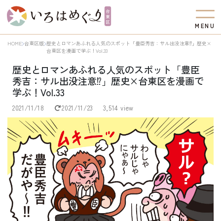
M
E
N
U
HOME
台東区版
歴史とロマンあふれる人気のスポット「豊臣秀吉：サル出没注意⁉」歴史×
台東区を漫画で学ぶ！Vol.33
歴史とロマンあふれる人気のスポット「豊臣
秀吉：サル出没注意⁉」歴史×台東区を漫画で
学ぶ！Vol.33
2021/11/18
2021/11/23
3,514 view