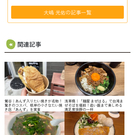
大嶋 光佑の記事一覧
関連記事
鶯谷｜あんず入りたい焼きが名物！
浅草橋｜「麺屋 まぜはる」で台湾ま
驚きのコスパ、根岸の小さなたい焼
ぜそばを堪能！追い飯まで楽しめる
き店「あんず」を実食
満足度抜群の一杯