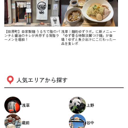
【田原町】自家製麺 うるちで脂のパ
浅草｜麺処ゆずラボ。に新メニュー
ンチと醤油のキレが共存する背脂ラ
「ゆず香る特製淡麗つけ麺」が登
ーメンを堪能！
場！ゆずと魚介出汁にこだわった一
品を食レポ
人気エリアから探す
浅草
上野
蔵前
谷中