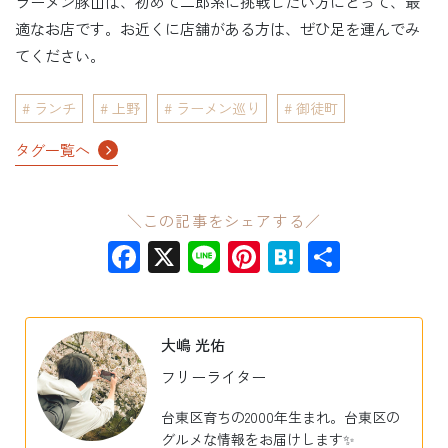
ラーメン豚山は、初めて二郎系に挑戦したい方にとって、最
適なお店です。お近くに店舗がある方は、ぜひ足を運んでみ
てください。
ランチ
上野
ラーメン巡り
御徒町
タグ一覧へ
＼この記事をシェアする／
Facebook
X
Line
Pinterest
Hatena
共
有
大嶋 光佑
フリーライター
台東区育ちの2000年生まれ。台東区の
グルメな情報をお届けします✨