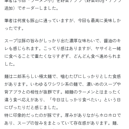
筆者は今回「ラーメン小」を野菜アブラ（野菜450g・アブラ
追加）でオーダーしました。
筆者は何度も豚山に通っていますが、今回も最高に美味しか
ったです。
スープは豚の旨みがしっかり出た濃厚な味わいで、醤油のキ
レも感じられます。こってり感はありますが、ヤサイと一緒
に食べることで重たくなりすぎず、どんどん食べ進められま
した。
麺は二郎系らしい極太麺で、噛むたびにしっかりとした食感
があります。いわゆるワシワシ系の麺で、濃いめのスープや
背アブラとの相性が抜群です。細麺のラーメンとはまったく
違う食べ応えがあり、「今日はしっかり食べたい」という日
にぴったりだと感じました。
特に印象的だったのが豚です。厚みがありながらホロホロで
あり、スープの旨みをまとっていて存在感があります。麺、