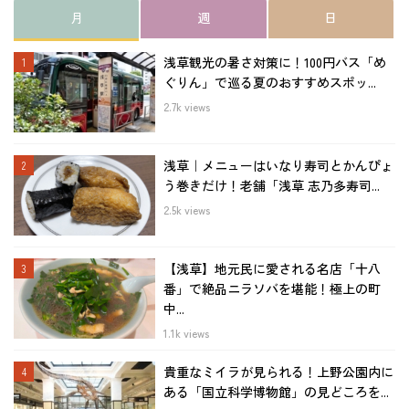
月
週
日
浅草観光の暑さ対策に！100円バス「め
ぐりん」で巡る夏のおすすめスポッ...
2.7k views
浅草｜メニューはいなり寿司とかんぴょ
う巻きだけ！老舗「浅草 志乃多寿司...
2.5k views
【浅草】地元民に愛される名店「十八
番」で絶品ニラソバを堪能！極上の町
中...
1.1k views
貴重なミイラが見られる！上野公園内に
ある「国立科学博物館」の見どころを...