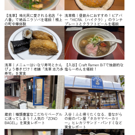
【浅草】地元民に愛される名店「十
浅草橋｜昼飲みにおすすめ！ビアバ
八番」で絶品ニラソバを堪能！極上
ー「HICRA.（ハイクラ）」のランチ
の町中華体験
プレートとクラフトビールを堪能
浅草｜メニューはいなり寿司とかん
【入谷】Craft Ramen BiTで独創的な
ぴょう巻きだけ！老舗「浅草 志乃多
塩らーめんを堪能！
寿司」を実食
蔵前｜種類豊富なこだわりベーグル
入谷｜ふと帰りたくなる、昔ながら
に迷ってしまう！人気の「ZONO
の街のパン屋「タカヤマベーカリ
BAGEL」を実食レポート
ー」ヒレカツサンド・パンドミなど
実食レポート