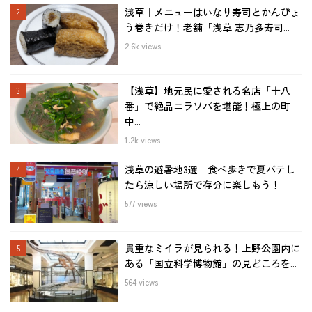
浅草｜メニューはいなり寿司とかんぴょ
う巻きだけ！老舗「浅草 志乃多寿司...
2.6k views
【浅草】地元民に愛される名店「十八
番」で絶品ニラソバを堪能！極上の町
中...
1.2k views
浅草の避暑地3選｜食べ歩きで夏バテし
たら涼しい場所で存分に楽しもう！
577 views
貴重なミイラが見られる！上野公園内に
ある「国立科学博物館」の見どころを...
564 views