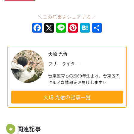
＼この記事をシェアする／
Facebook
X
Line
Pinterest
Hatena
共
有
大嶋 光佑
フリーライター
台東区育ちの2000年生まれ。台東区の
グルメな情報をお届けします✨
大嶋 光佑の記事一覧
関連記事