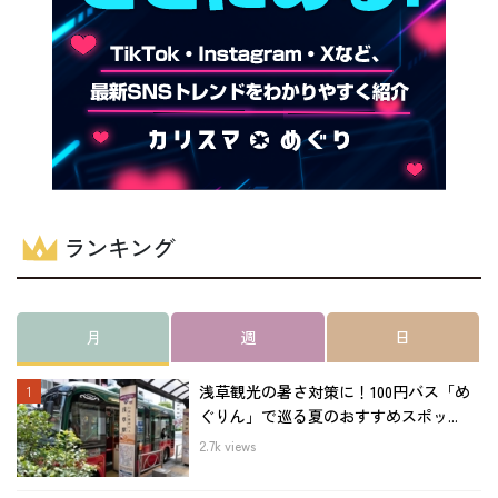
ランキング
月
週
日
浅草観光の暑さ対策に！100円バス「め
ぐりん」で巡る夏のおすすめスポッ...
2.7k views