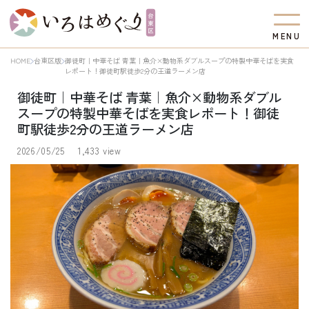
M
E
N
U
HOME
台東区版
御徒町｜中華そば 青葉｜魚介×動物系ダブルスープの特製中華そばを実食
レポート！御徒町駅徒歩2分の王道ラーメン店
御徒町｜中華そば 青葉｜魚介×動物系ダブル
スープの特製中華そばを実食レポート！御徒
町駅徒歩2分の王道ラーメン店
2026/05/25
1,433 view