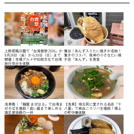
上野恩賜公園で「台湾發祭 2026」が
鶯谷｜あんず入りたい焼きが名物！
8月28日（金）から30日（日）まで
驚きのコスパ、根岸の小さなたい焼
開催｜本場グルメや伝統文化で台湾
き店「あんず」を実食
旅行気分を体験
浅草橋｜「麺屋 まぜはる」で台湾ま
【浅草】地元民に愛される名店「十
ぜそばを堪能！追い飯まで楽しめる
八番」で絶品ニラソバを堪能！極上
満足度抜群の一杯
の町中華体験