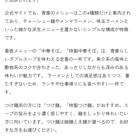
公式サイトでも、青葉のメニューはこの4種類だけと案内され
ており、チャーシュー麺やメンマラーメン、味玉ラーメンと
いった細かな派生メニューを置かないシンプルな構成が特徴
です。
看板メニューの「中華そば」「特製中華そば」は、青葉らし
いダブルスープを味わえる定番の一杯です。魚介系の風味と
動物系のコクが合わさった、あっさりしながらも深みのある
味わいが魅力です。 ラーメンとしての満足感はありつつ、重
たすぎないため、ランチや仕事帰りにも食べやすい一杯で
す。
つけ麺派の方には「つけ麺」「特製つけ麺」がおすすめ。ス
ープの旨みをより濃く感じやすく、麺をしっかり味わいたい
方に向いています。つけ麺は細麺と太麺が選べるので、お好
きな方をお選びください。