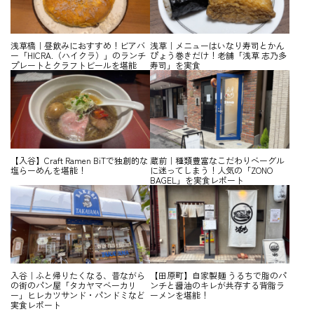
浅草橋｜昼飲みにおすすめ！ビアバ
浅草｜メニューはいなり寿司とかん
ー「HICRA.（ハイクラ）」のランチ
ぴょう巻きだけ！老舗「浅草 志乃多
プレートとクラフトビールを堪能
寿司」を実食
【入谷】Craft Ramen BiTで独創的な
蔵前｜種類豊富なこだわりベーグル
塩らーめんを堪能！
に迷ってしまう！人気の「ZONO
BAGEL」を実食レポート
入谷｜ふと帰りたくなる、昔ながら
【田原町】自家製麺 うるちで脂のパ
の街のパン屋「タカヤマベーカリ
ンチと醤油のキレが共存する背脂ラ
ー」ヒレカツサンド・パンドミなど
ーメンを堪能！
実食レポート