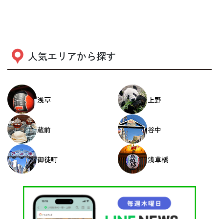
人気エリアから探す
浅草
上野
蔵前
谷中
御徒町
浅草橋