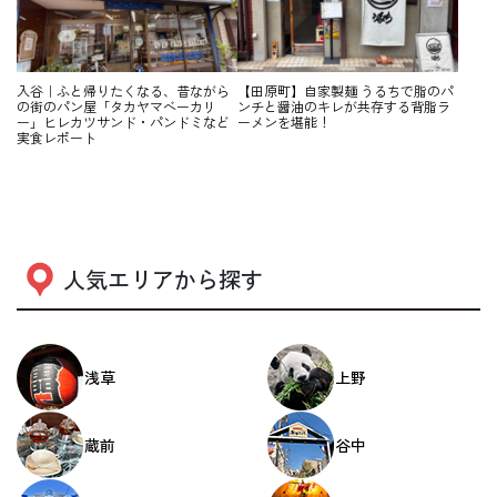
入谷｜ふと帰りたくなる、昔ながら
【田原町】自家製麺 うるちで脂のパ
の街のパン屋「タカヤマベーカリ
ンチと醤油のキレが共存する背脂ラ
ー」ヒレカツサンド・パンドミなど
ーメンを堪能！
実食レポート
人気エリアから探す
浅草
上野
蔵前
谷中