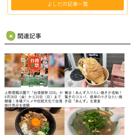
よしだの記事一覧
関連記事
上野恩賜公園で「台湾發祭 2026」が
鶯谷｜あんず入りたい焼きが名物！
8月28日（金）から30日（日）まで
驚きのコスパ、根岸の小さなたい焼
開催｜本場グルメや伝統文化で台湾
き店「あんず」を実食
旅行気分を体験