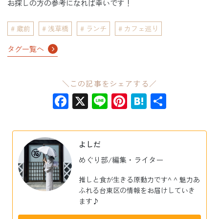
お探しの方の参考になれば幸いです！
蔵前
浅草橋
ランチ
カフェ巡り
タグ一覧へ
＼この記事をシェアする／
Facebook
X
Line
Pinterest
Hatena
共
有
よしだ
めぐり部/編集・ライター
推しと食が生きる原動力です^ ^ 魅力あ
ふれる台東区の情報をお届けしていき
ます♪