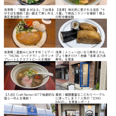
浅草橋｜「麺屋 まぜはる」で台湾ま
【浅草】地元民に愛される名店「十
ぜそばを堪能！追い飯まで楽しめる
八番」で絶品ニラソバを堪能！極上
満足度抜群の一杯
の町中華体験
浅草橋｜昼飲みにおすすめ！ビアバ
浅草｜メニューはいなり寿司とかん
ー「HICRA.（ハイクラ）」のランチ
ぴょう巻きだけ！老舗「浅草 志乃多
プレートとクラフトビールを堪能
寿司」を実食
【入谷】Craft Ramen BiTで独創的な
蔵前｜種類豊富なこだわりベーグル
塩らーめんを堪能！
に迷ってしまう！人気の「ZONO
BAGEL」を実食レポート