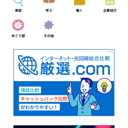
美容
学ぶ
働く
企業紹介
めぐり部
その他