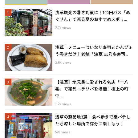
浅草観光の暑さ対策に！100円バス「め
ぐりん」で巡る夏のおすすめスポッ...
2.7k views
浅草｜メニューはいなり寿司とかんぴょ
う巻きだけ！老舗「浅草 志乃多寿司...
2.6k views
【浅草】地元民に愛される名店「十八
番」で絶品ニラソバを堪能！極上の町
中...
1.2k views
浅草の避暑地3選｜食べ歩きで夏バテし
たら涼しい場所で存分に楽しもう！
578 views