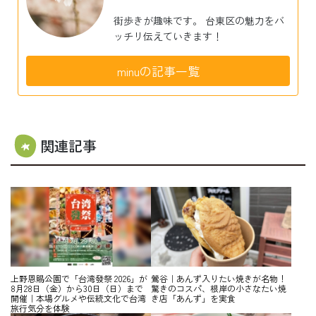
街歩きが趣味です。 台東区の魅力をバ
ッチリ伝えていきます！
minuの記事一覧
関連記事
上野恩賜公園で「台湾發祭 2026」が
鶯谷｜あんず入りたい焼きが名物！
8月28日（金）から30日（日）まで
驚きのコスパ、根岸の小さなたい焼
開催｜本場グルメや伝統文化で台湾
き店「あんず」を実食
旅行気分を体験