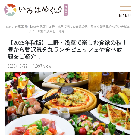
M
E
N
U
HOME
台東区版
【2025年秋版】上野・浅草で楽しむ食欲の秋！昼から贅沢気分なランチビュ
ッフェや食べ放題をご紹介！
【2025年秋版】上野・浅草で楽しむ食欲の秋！
昼から贅沢気分なランチビュッフェや食べ放
題をご紹介！
2025/10/22
1,997 view