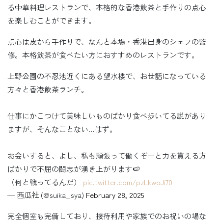
る中華料理レストランで、本格的な香港飲茶と手作りの点心
を楽しむことができます。
点心は皮から手作りで、なんと本場・香港出身のシェフの監
修。本格飲茶が食べたい方におすすめのレストランです。
上野公園の不忍池近くにある望水楼で、お世話になっている
方々と香港飲茶ランチ。
仕事にかこつけて美味しいものばかり食べ歩いてる説があり
ますが、そんなことない…はず。
お会いすると、よし、私も頑張って働くぞーと力を貰える方
ばかりで不屈の闘志が湧き上がります🍉
（何と戦ってるんだ）
pic.twitter.com/pzLkwoJi70
— 西瓜社 (@suika_sya)
February 28, 2025
完全個室も完備しており、接待利用や家族でのお祝いの場な