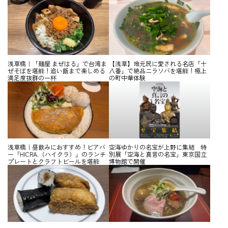
浅草橋｜「麺屋 まぜはる」で台湾ま
【浅草】地元民に愛される名店「十
ぜそばを堪能！追い飯まで楽しめる
八番」で絶品ニラソバを堪能！極上
満足度抜群の一杯
の町中華体験
浅草橋｜昼飲みにおすすめ！ビアバ
空海ゆかりの名宝が上野に集結 特
ー「HICRA.（ハイクラ）」のランチ
別展「空海と真言の名宝」東京国立
プレートとクラフトビールを堪能
博物館で開催