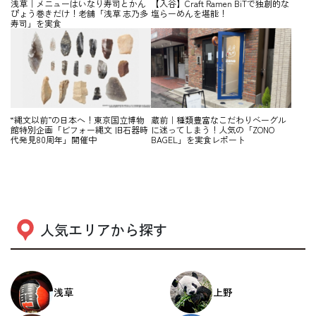
浅草｜メニューはいなり寿司とかん
【入谷】Craft Ramen BiTで独創的な
ぴょう巻きだけ！老舗「浅草 志乃多
塩らーめんを堪能！
寿司」を実食
“縄文以前”の日本へ！東京国立博物
蔵前｜種類豊富なこだわりベーグル
館特別企画「ビフォー縄文 旧石器時
に迷ってしまう！人気の「ZONO
代発見80周年」開催中
BAGEL」を実食レポート
人気エリアから探す
浅草
上野