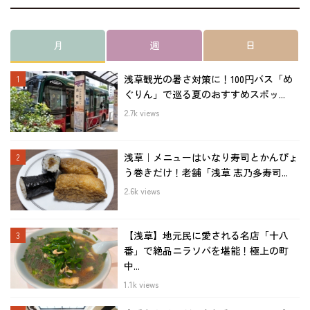
月
週
日
浅草観光の暑さ対策に！100円バス「め
ぐりん」で巡る夏のおすすめスポッ...
2.7k views
浅草｜メニューはいなり寿司とかんぴょ
う巻きだけ！老舗「浅草 志乃多寿司...
2.6k views
【浅草】地元民に愛される名店「十八
番」で絶品ニラソバを堪能！極上の町
中...
1.1k views