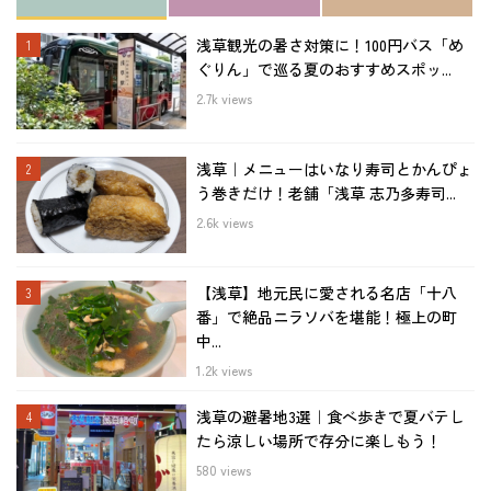
浅草観光の暑さ対策に！100円バス「め
ぐりん」で巡る夏のおすすめスポッ...
2.7k views
浅草｜メニューはいなり寿司とかんぴょ
う巻きだけ！老舗「浅草 志乃多寿司...
2.6k views
【浅草】地元民に愛される名店「十八
番」で絶品ニラソバを堪能！極上の町
中...
1.2k views
浅草の避暑地3選｜食べ歩きで夏バテし
たら涼しい場所で存分に楽しもう！
580 views