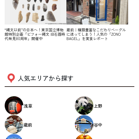
“縄文以前”の日本へ！東京国立博物
蔵前｜種類豊富なこだわりベーグル
館特別企画「ビフォー縄文 旧石器時
に迷ってしまう！人気の「ZONO
代発見80周年」開催中
BAGEL」を実食レポート
人気エリアから探す
浅草
上野
蔵前
谷中