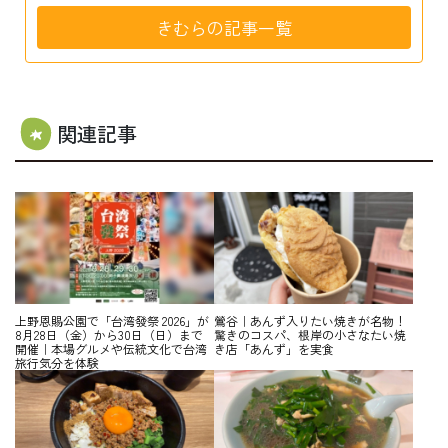
きむらの記事一覧
関連記事
上野恩賜公園で「台湾發祭 2026」が
鶯谷｜あんず入りたい焼きが名物！
8月28日（金）から30日（日）まで
驚きのコスパ、根岸の小さなたい焼
開催｜本場グルメや伝統文化で台湾
き店「あんず」を実食
旅行気分を体験