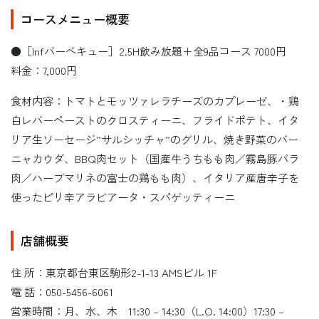
コースメニュー概要
●［Infバーベキュー］2.5H飲み放題＋全9品コース 7000円
料金：7,000円
食材内容：トマトとモッツァレラチーズのカプレーゼ、・鶏
白レバーペーストのクロスティーニ、フライドポテト、イタ
リア生ソーセージ”サルシッチャ”のグリル、焼き野菜のバー
ニャカウダ、BBQ肉セット（国産牛うちもも肉／霧島豚バラ
肉／ハーブマリネの富士の鶏もも肉）、イタリア産唐辛子を
使ったピリ辛アラビアータ・スパゲッティーニ
店舗概要
住 所：東京都台東区駒形2-1-13 AMSビル 1F
電 話：050-5456-6061
営業時間：月、水、木 11:30 – 14:30（L.O. 14:00）17:30 –