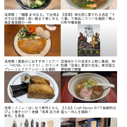
浅草橋｜「麺屋 まぜはる」で台湾ま
【浅草】地元民に愛される名店「十
ぜそばを堪能！追い飯まで楽しめる
八番」で絶品ニラソバを堪能！極上
満足度抜群の一杯
の町中華体験
浅草橋｜昼飲みにおすすめ！ビアバ
空海ゆかりの名宝が上野に集結 特
ー「HICRA.（ハイクラ）」のランチ
別展「空海と真言の名宝」東京国立
プレートとクラフトビールを堪能
博物館で開催
浅草｜メニューはいなり寿司とかん
【入谷】Craft Ramen BiTで独創的な
ぴょう巻きだけ！老舗「浅草 志乃多
塩らーめんを堪能！
寿司」を実食