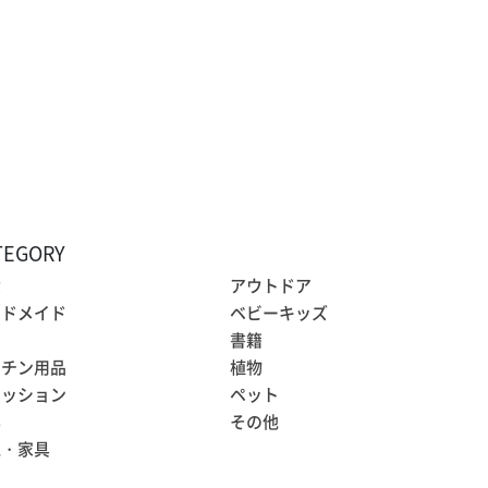
TEGORY
食
アウトドア
ンドメイド
ベビーキッズ
貨
書籍
ッチン用品
植物
ァッション
ペット
容
その他
電・家具