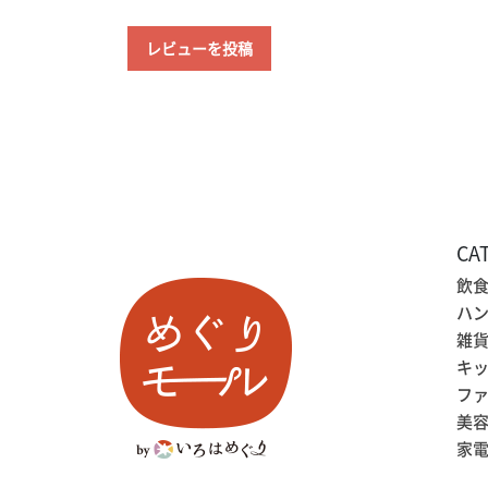
レビューを投稿
CA
飲
ハ
雑
キ
フ
美
家