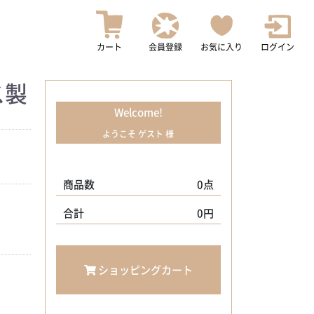
カート
会員登録
お気に入り
ログイン
ス製
Welcome!
ようこそ ゲスト 様
商品数
0点
合計
0円
ショッピングカート