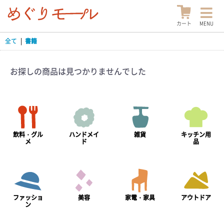
カート
MENU
全て
|
書籍
お探しの商品は見つかりませんでした
飲料・グル
ハンドメイ
雑貨
キッチン用
メ
ド
品
ファッショ
美容
家電・家具
アウトドア
ン