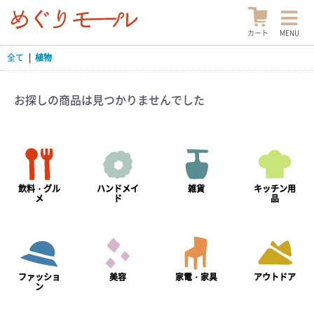
カート
MENU
全て
|
植物
お探しの商品は見つかりませんでした
飲料・グル
ハンドメイ
雑貨
キッチン用
メ
ド
品
ファッショ
美容
家電・家具
アウトドア
ン