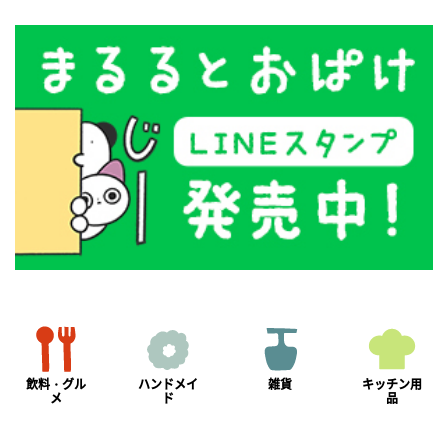
飲料・グル
ハンドメイ
雑貨
キッチン用
メ
ド
品