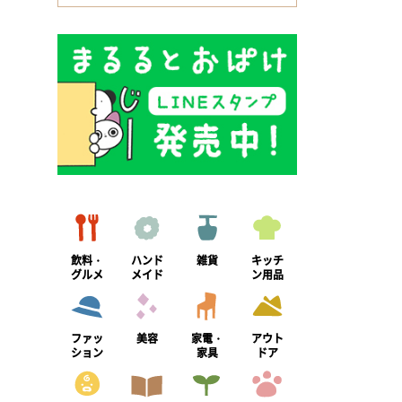
飲料・
ハンド
雑貨
キッチ
グルメ
メイド
ン用品
ファッ
美容
家電・
アウト
ション
家具
ドア