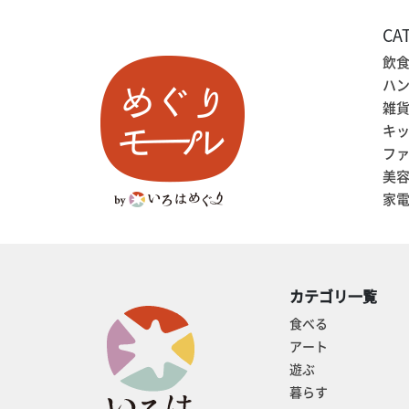
CA
飲
ハ
雑
キ
フ
美
家
カテゴリ一覧
食べる
アート
遊ぶ
暮らす