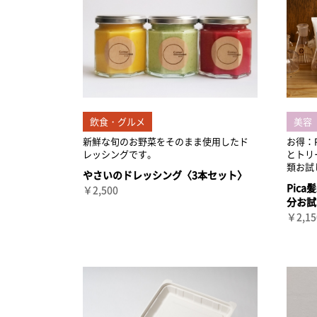
飲食・グルメ
美容
新鮮な旬のお野菜をそのまま使用したド
お得：
レッシングです。
とトリ
類お試
やさいのドレッシング〈3本セット〉
Pic
￥2,500
分お試
￥2,15