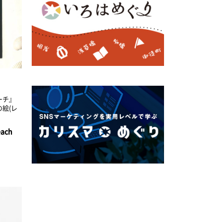
ーチ』
絵(レ
ach