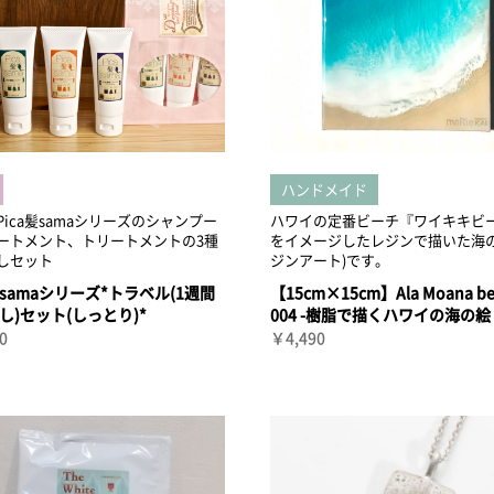
ハンドメイド
Pica髪samaシリーズのシャンプー
ハワイの定番ビーチ『ワイキキビ
ートメント、トリートメントの3種
をイメージしたレジンで描いた海の
しセット
ジンアート)です。
a髪samaシリーズ*トラベル(1週間
【15cm×15cm】Ala Moana be
し)セット(しっとり)*
004 -樹脂で描くハワイの海の絵
0
￥4,490