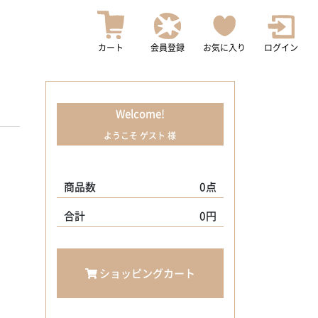
カート
会員登録
お気に入り
ログイン
Welcome!
ようこそ ゲスト 様
商品数
0点
合計
0円
ショッピングカート