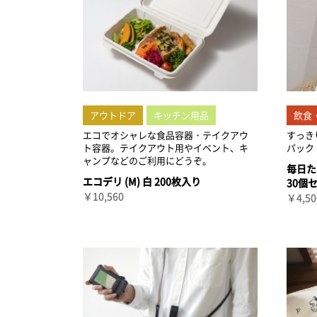
アウトドア
キッチン用品
飲食
エコでオシャレな食品容器・テイクアウ
すっき
ト容器。テイクアウト用やイベント、キ
パック
ャンプなどのご利用にどうぞ。
毎日た
エコデリ (M) 白 200枚入り
30個
￥10,560
￥4,50