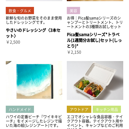
飲食・グルメ
美容
新鮮な旬のお野菜をそのまま使用
お得：Pica髪samaシリーズのシ
したドレッシングです。
ャンプーとトリートメント、トリ
ートメントの3種類お試しセット
やさいのドレッシング〈3本セ
Pica髪samaシリーズ*トラベ
ット〉
ル(1週間分お試し)セット(しっ
￥2,500
とり)*
￥2,150
ハンドメイド
アウトドア
キッチン用品
ハワイの定番ビーチ『ワイキキビ
エコでオシャレな食品容器・テイ
ーチ』をイメージしたレジンで描
クアウト容器。テイクアウト用や
いた海の絵(レジンアート)です。
イベント、キャンプなどのご利用