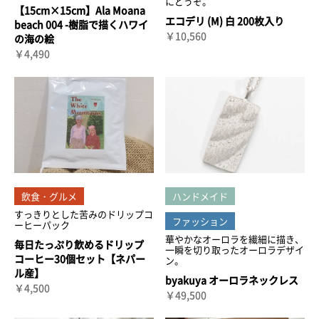
にどうぞ。
【15cm×15cm】Ala Moana
エコデリ (M) 白 200枚入り
beach 004 -樹脂で描くハワイ
￥10,560
の海の絵
￥4,490
飲食・グルメ
ハンドメイド
すっきりとした苦みのドリップコ
ファッション
ーヒーパック
華やかなオーロラを繊細に描き、
毎日たっぷり飲めるドリップ
一瞬を切り取ったオーロラデザイ
コーヒー30個セット【ネパー
ン。
ル産】
byakuya オーロラネックレス
￥4,500
￥49,500