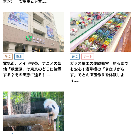
ポン）」で電車とジオ……
学ぶ
遊ぶ
遊ぶ
アート
電気街、メイド喫茶、アニメの聖
ガラス細工の体験教室｜初心者で
地「秋葉原」は東京のどこに位置
も安心！浅草橋の「きなりがら
する？その実態に迫る！……
す」でとんぼ玉作りを体験しよ
う……