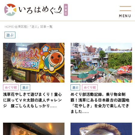
M
E
N
U
HOME
台東区版
「遊ぶ」記事一覧
遊ぶ
めぐり部
遊ぶ
遊ぶ
めぐり部
浅草花やしきで遊びまくり！童心
めぐり部活動記録。乗り物全制
に戻ってＶＲ太鼓の達人チャレン
覇！浅草にある日本最古の遊園地
ジ 腹ごしらえもしっかり……
「花やしき」を全力で楽しんでき
ました……