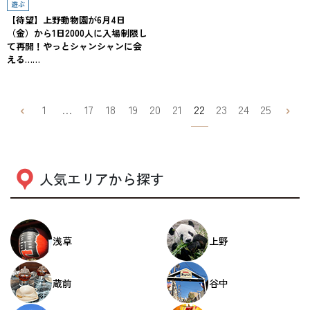
遊ぶ
【待望】上野動物園が6月4日
（金）から1日2000人に入場制限し
て再開！やっとシャンシャンに会
える……
1
…
17
18
19
20
21
22
23
24
25
人気エリアから探す
浅草
上野
蔵前
谷中