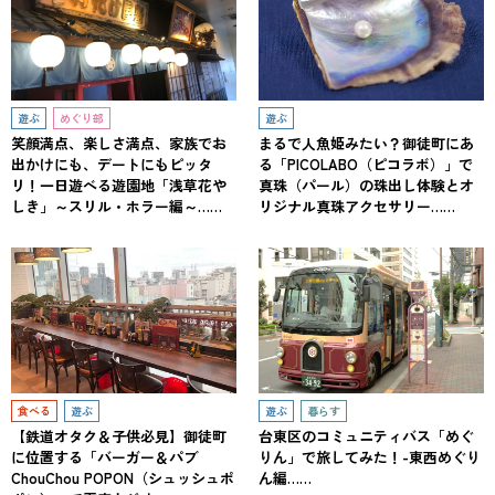
遊ぶ
めぐり部
遊ぶ
笑顔満点、楽しさ満点、家族でお
まるで人魚姫みたい？御徒町にあ
出かけにも、デートにもピッタ
る「PICOLABO（ピコラボ）」で
リ！一日遊べる遊園地「浅草花や
真珠（パール）の珠出し体験とオ
しき」～スリル・ホラー編～……
リジナル真珠アクセサリー……
食べる
遊ぶ
遊ぶ
暮らす
【鉄道オタク＆子供必見】御徒町
台東区のコミュニティバス「めぐ
に位置する「バーガー＆パブ
りん」で旅してみた！-東西めぐり
ChouChou POPON（シュッシュポ
ん編……