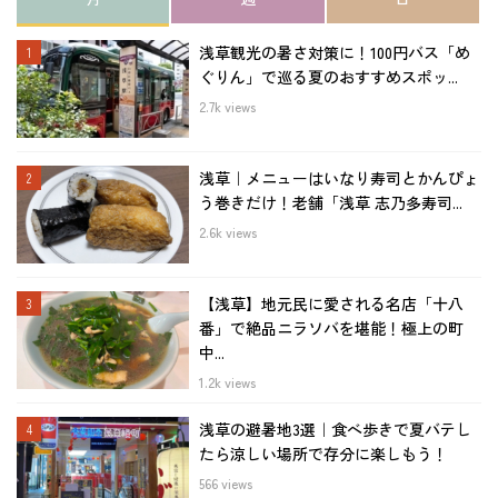
浅草観光の暑さ対策に！100円バス「め
ぐりん」で巡る夏のおすすめスポッ...
2.7k views
浅草｜メニューはいなり寿司とかんぴょ
う巻きだけ！老舗「浅草 志乃多寿司...
2.6k views
【浅草】地元民に愛される名店「十八
番」で絶品ニラソバを堪能！極上の町
中...
1.2k views
浅草の避暑地3選｜食べ歩きで夏バテし
たら涼しい場所で存分に楽しもう！
566 views