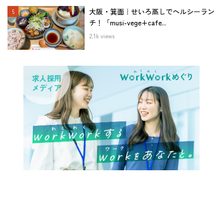
大阪・箕面｜せいろ蒸しでヘルシーラン
チ！「musi-vege+cafe...
2.1k views