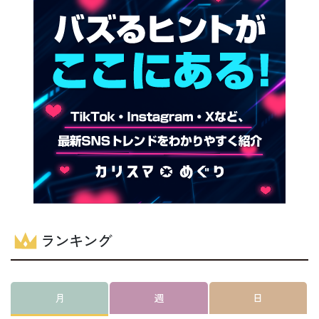
ランキング
月
週
日