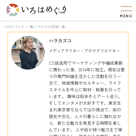
M
E
N
U
HOME
ライター一覧
ハラカズコの記事一覧
ハラカズコ
メディアライター・アロマクリエイター
CS放送局でマーケティングや編成業務
に携わった後、2014年に独立。現在は香
りの専門知識を活かした活動を行う一
方で、地域情報やカルチャー、ライフ
スタイルを中心に取材・執筆を行って
います。 趣味は街歩きとアート巡り。
そしてエンタメが大好きです。東京生
まれ東京育ちならではの視点で、街の
歴史や文化、人々の暮らしに触れなが
ら、新たな魅力を発見する時間を楽し
んでいます。 人や街が持つ魅力を丁寧