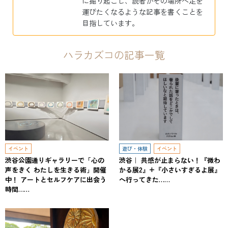
に掘り起こし、読者がその場所へ足を
運びたくなるような記事を書くことを
目指しています。
ハラカズコの記事一覧
イベント
遊び・体験
イベント
渋谷公園通りギャラリーで「心の
渋谷｜ 共感が止まらない！『微わ
声をきく わたしを生きる術」開催
かる展2』+『小さいすぎるよ展』
中！ アートとセルフケアに出会う
へ行ってきた……
時間……