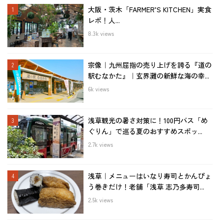
大阪・茨木「FARMER’S KITCHEN」実食
レポ！人...
8.3k views
宗像｜九州屈指の売り上げを誇る『道の
駅むなかた』｜玄界灘の新鮮な海の幸...
6k views
浅草観光の暑さ対策に！100円バス「め
ぐりん」で巡る夏のおすすめスポッ...
2.7k views
浅草｜メニューはいなり寿司とかんぴょ
う巻きだけ！老舗「浅草 志乃多寿司...
2.5k views