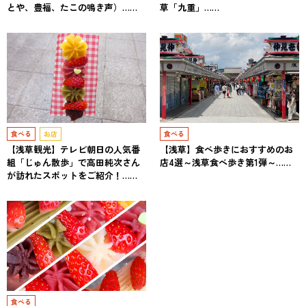
とや、豊福、たこの鳴き声）……
草「九重」……
食べる
お店
食べる
【浅草観光】テレビ朝日の人気番
【浅草】食べ歩きにおすすめのお
組「じゅん散歩」で高田純次さん
店4選～浅草食べ歩き第1弾～……
が訪れたスポットをご紹介！……
食べる