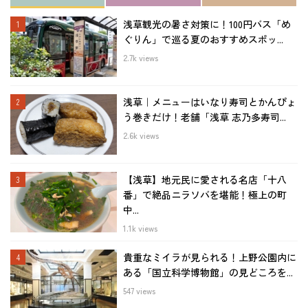
浅草観光の暑さ対策に！100円バス「め
ぐりん」で巡る夏のおすすめスポッ...
2.7k views
浅草｜メニューはいなり寿司とかんぴょ
う巻きだけ！老舗「浅草 志乃多寿司...
2.6k views
【浅草】地元民に愛される名店「十八
番」で絶品ニラソバを堪能！極上の町
中...
1.1k views
貴重なミイラが見られる！上野公園内に
ある「国立科学博物館」の見どころを...
547 views