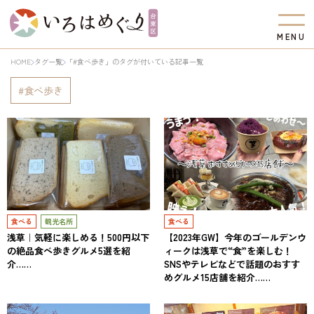
M
E
N
U
HOME
タグ一覧
「#食べ歩き」のタグが付いている記事一覧
食べ歩き
食べる
観光名所
食べる
浅草｜気軽に楽しめる！500円以下
【2023年GW】今年のゴールデンウ
の絶品食べ歩きグルメ5選を紹
ィークは浅草で“食”を楽しむ！
介……
SNSやテレビなどで話題のおすす
めグルメ15店舗を紹介……