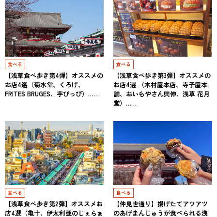
食べる
食べる
【浅草食べ歩き第4弾】オススメの
【浅草食べ歩き第3弾】オススメの
お店4選（菊水堂、くろげ、
お店4選 （木村屋本店、寺子屋本
FRITES BRUGES、芋ぴっぴ）……
舗、おいもやさん興伸、浅草 花月
堂）……
食べる
食べる
【浅草食べ歩き第2弾】オススメお
【仲見世通り】揚げたてアツアツ
店4選（亀十、伊太利亜のじぇらぁ
のあげまんじゅうが食べられる浅