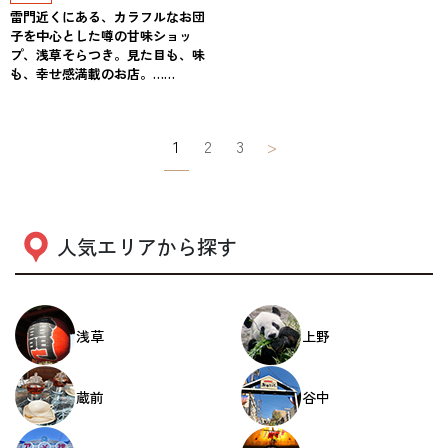
雷門近くにある、カラフルなお団
子を中心とした噂の甘味ショッ
プ、浅草そらつき。見た目も、味
も、幸せ感満載のお店。……
投
1
2
3
>
稿
ナ
ビ
人気エリアから探す
ゲ
ー
浅草
上野
シ
ョ
蔵前
谷中
ン