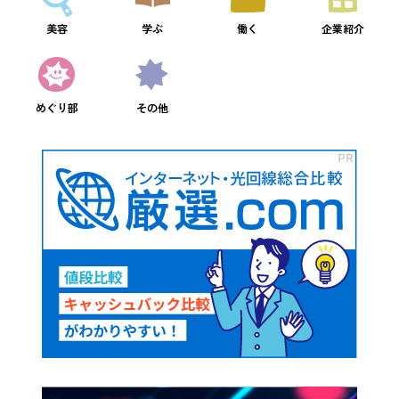
美容
学ぶ
働く
企業紹介
めぐり部
その他