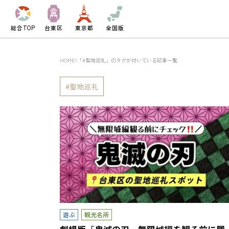
総合TOP
台東区
東京都
全国版
HOME
「#聖地巡礼」のタグが付いている記事一覧
聖地巡礼
遊ぶ
観光名所