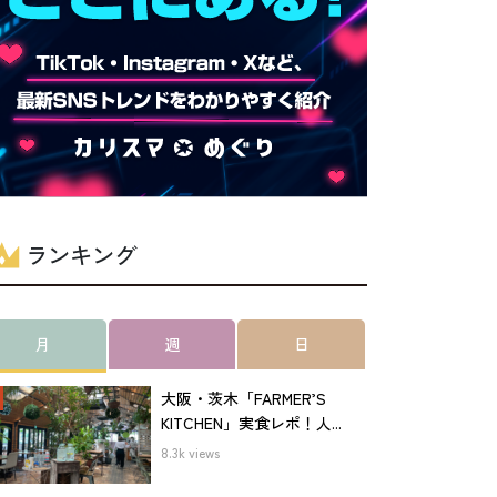
ランキング
月
週
日
大阪・茨木「FARMER’S
KITCHEN」実食レポ！人...
8.3k views