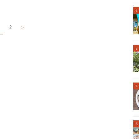
投
2
>
稿
ナ
ビ
ゲ
ー
シ
ョ
ン