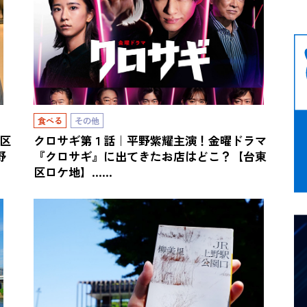
食べる
その他
東区
クロサギ第１話｜平野紫耀主演！金曜ドラマ
野
『クロサギ』に出てきたお店はどこ？【台東
区ロケ地】……