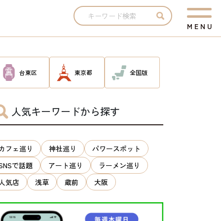
M
E
N
U
台東区
東京都
全国版
人気キーワードから探す
カフェ巡り
神社巡り
パワースポット
SNSで話題
アート巡り
ラーメン巡り
人気店
浅草
蔵前
大阪