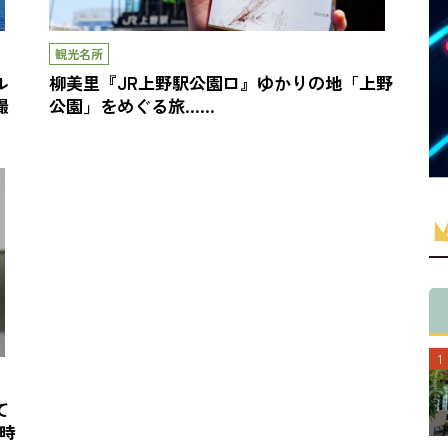
観光名所
ル
柳美里『JR上野駅公園口』ゆかりの地「上野
撮
公園」をめぐる旅……
て
』時