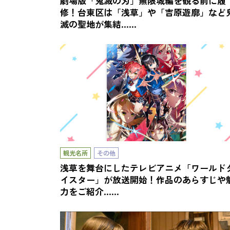
劇場版「鬼滅の刃」無限城編を観る前に履
修！台東区は「浅草」や「吉原遊廓」など
滅の聖地が集結……
観光名所
その他
浅草を舞台にしたテレビアニメ「ワールド
イスター」が放送開始！作品のあらすじや
力をご紹介……