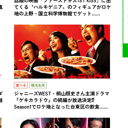
話題の映画「ファーストキス1ST KISS」に出
鬼
てくる〝ハルキゲニア〟のフィギュアがロケ
地の上野・国立科学博物館でゲット……
食べる
観光名所
ダ
ジャニーズWEST・桐山照史さん主演ドラマ
魅
『ゲキカラドウ』の続編が放送決定⁉
Season1でロケ地となった台東区の飲食……