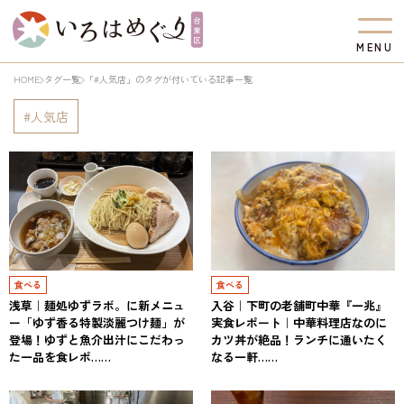
M
E
N
U
HOME
タグ一覧
「#人気店」のタグが付いている記事一覧
人気店
食べる
食べる
浅草｜麺処ゆずラボ。に新メニュ
入谷｜下町の老舗町中華『一兆』
ー「ゆず香る特製淡麗つけ麺」が
実食レポート｜中華料理店なのに
登場！ゆずと魚介出汁にこだわっ
カツ丼が絶品！ランチに通いたく
た一品を食レポ……
なる一軒……