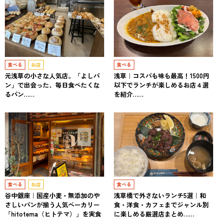
食べる
お店
食べる
元浅草の小さな人気店。「よしパ
浅草｜コスパも味も最高！1500円
ン」で出会った、毎日食べたくな
以下でランチが楽しめるお店４選
るパン……
を紹介……
食べる
お店
食べる
谷中銀座｜国産小麦・無添加のや
浅草橋で外さないランチ5選｜和
さしいパンが揃う人気ベーカリー
食・洋食・カフェまでジャンル別
「hitotema（ヒトテマ）」を実食
に楽しめる厳選店まとめ……