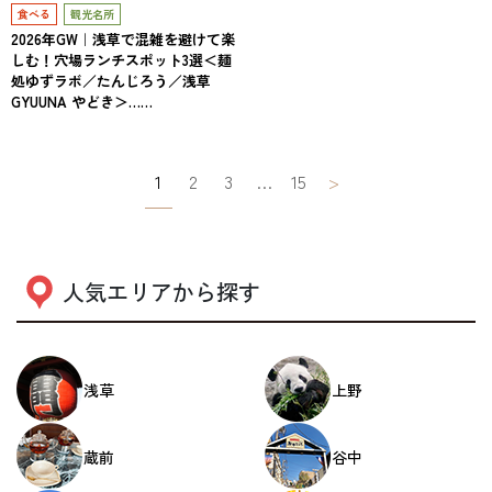
食べる
観光名所
2026年GW｜浅草で混雑を避けて楽
しむ！穴場ランチスポット3選＜麺
処ゆずラボ／たんじろう／浅草
GYUUNA やどき＞……
投
1
2
3
…
15
>
稿
ナ
ビ
人気エリアから探す
ゲ
ー
浅草
上野
シ
ョ
蔵前
谷中