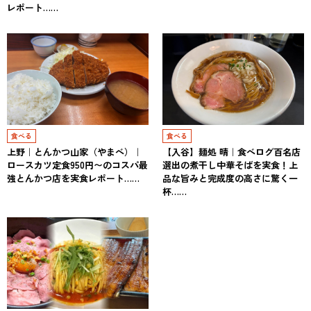
レポート……
食べる
食べる
上野｜とんかつ山家（やまべ）｜
【入谷】麺処 晴｜食べログ百名店
ロースカツ定食950円〜のコスパ最
選出の煮干し中華そばを実食！上
強とんかつ店を実食レポート……
品な旨みと完成度の高さに驚く一
杯……