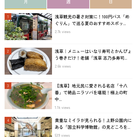
月
週
日
浅草観光の暑さ対策に！100円バス「め
ぐりん」で巡る夏のおすすめスポッ...
2.7k views
浅草｜メニューはいなり寿司とかんぴょ
う巻きだけ！老舗「浅草 志乃多寿司...
2.6k views
【浅草】地元民に愛される名店「十八
番」で絶品ニラソバを堪能！極上の町
中...
1.1k views
貴重なミイラが見られる！上野公園内に
ある「国立科学博物館」の見どころを...
539 views