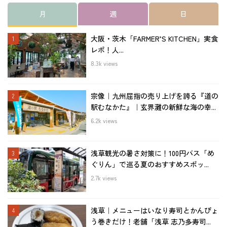
月
週
日
大阪・茨木「FARMER’S KITCHEN」実食
レポ！人...
8.3k views
宗像｜九州屈指の売り上げを誇る『道の
駅むなかた』｜玄界灘の新鮮な海の幸...
6.2k views
浅草観光の暑さ対策に！100円バス「め
ぐりん」で巡る夏のおすすめスポッ...
2.7k views
浅草｜メニューはいなり寿司とかんぴょ
う巻きだけ！老舗「浅草 志乃多寿司...