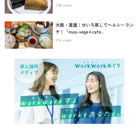
2.6k views
大阪・箕面｜せいろ蒸しでヘルシーラン
チ！「musi-vege+cafe...
2.1k views