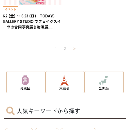
イベント
6.7 (金) 〜 6.23 (日)｜TODAYS
GALLERY STUDIO.でフェイクスイ
ーツの合同写真展＆物販展……
投
1
2
>
稿
ナ
ビ
ゲ
台東区
東京都
全国版
ー
シ
人気キーワードから探す
ョ