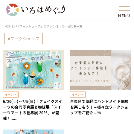
M
E
N
U
HOME
「#ワークショップ」のタグが付いている記事一覧
ワークショップ
イベント
イベント
6/20(土)～7/5(日)｜フェイクスイ
台東区で気軽にハンドメイド体験
ーツの合同写真展＆物販展「スイ
を楽しもう！～様々なワークショ
ーツアートの世界展 2026」が開
ップをご紹介～￼……
催！……