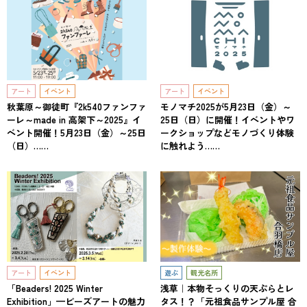
アート
イベント
アート
イベント
秋葉原～御徒町『2k540ファンファ
モノマチ2025が5月23日（金）～
ーレ～made in 高架下～2025』イ
25日（日）に開催！イベントやワ
ベント開催！5月23日（金）～25日
ークショップなどモノづくり体験
（日）……
に触れよう……
アート
イベント
遊ぶ
観光名所
「Beaders! 2025 Winter
浅草｜本物そっくりの天ぷらとレ
Exhibition」—ビーズアートの魅力
タス！？「元祖食品サンプル屋 合