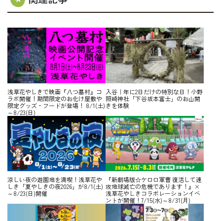
浅草花やしきで映画『八つ墓村』コ
入谷｜年に2日だけの特別な日！小野
ラボ開催！期間限定のお化け屋敷や
照崎神社「下谷坂本富士」のお山開
限定グッズ・フードが登場！ 8/1(土)
きを体験
～8/23(日)
涼しい夜の遊園地を満喫！浅草花や
『新劇場版☆ケロロ軍曹 復活して速
しき「夏やしきの夜2026」が8/1(土)
攻地球滅亡の危機であります！』×
～8/23(日)開催
浅草花やしきコラボレーションイベ
ントが開催！7/15(水)～8/31(月)