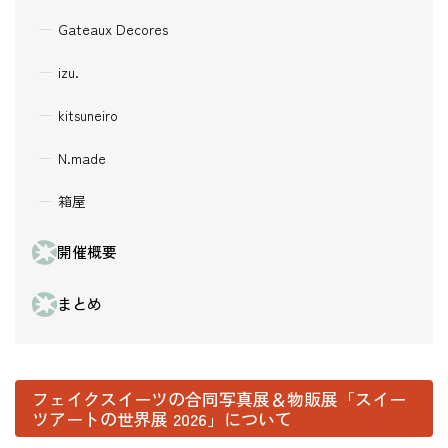
Gateaux Decores
izu.
kitsuneiro
N.made
箱屋
開催概要
まとめ
フェイクスイーツの合同写真展＆物販展「スイー
ツアートの世界展 2026」について