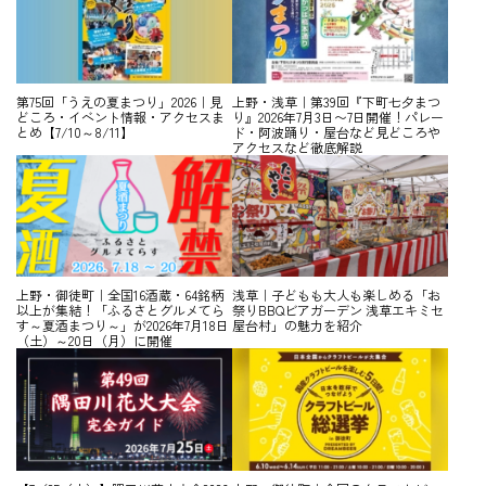
第75回「うえの夏まつり」2026｜見
上野・浅草｜第39回『下町七夕まつ
どころ・イベント情報・アクセスま
り』2026年7月3日〜7日開催！パレー
とめ【7/10～8/11】
ド・阿波踊り・屋台など見どころや
アクセスなど徹底解説
上野・御徒町｜全国16酒蔵・64銘柄
浅草｜子どもも大人も楽しめる「お
以上が集結！「ふるさとグルメてら
祭りBBQビアガーデン 浅草エキミセ
す～夏酒まつり～」が2026年7月18日
屋台村」の魅力を紹介
（土）～20日（月）に開催