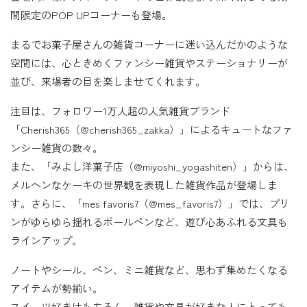
間限定のPOP UPコーナーも登場。
まるでお菓子屋さんの雑貨コーナーに迷い込んだかのような
空間には、心ときめくファンシー雑貨やステーショナリーが
並び、来場者の目を楽しませてくれます。
注目は、フォロワー1万人超の人気雑貨ブランド
「Cherish365（@cherish365_zakka）」によるキュートなファ
ンシー雑貨の数々。
また、「みよし洋菓子店（@miyoshi_yogashiten）」からは、
メルヘンなケーキの世界観を表現した雑貨作品が登場しま
す。さらに、「mes favoris7（@mes_favoris7）」では、プリ
ンがゆらゆら揺れるボールペンなど、遊び心あふれる文具も
ラインアップ。
ノートやシール、ペン、ミニ雑貨など、思わず集めたくなる
アイテムが勢揃い。
スイーツ好きはもちろん、雑貨や文具が好きな人にとっても