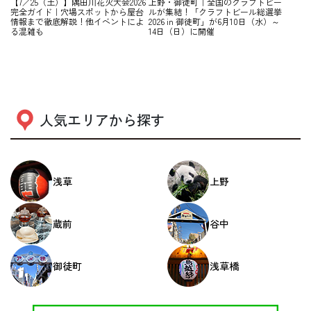
【7／25（土）】隅田川花火大会2026
上野・御徒町｜全国のクラフトビー
完全ガイド｜穴場スポットから屋台
ルが集結！「クラフトビール総選挙
情報まで徹底解説！他イベントによ
2026 in 御徒町」が6月10日（水）～
る混雑も
14日（日）に開催
人気エリアから探す
浅草
上野
蔵前
谷中
御徒町
浅草橋