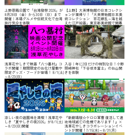
上野恩賜公園で「台湾發祭 2026」が
【上野】大英博物館の日本コレクシ
8月28日（金）から30日（日）まで
ョンが里帰り！「大英博物館日本美
開催｜本場グルメや伝統文化で台湾
術コレクション 百花繚乱～海を越
旅行気分を体験
えた江戸絵画」東京都美術館で開幕
浅草花やしきで映画『八つ墓村』コ
入谷｜年に2日だけの特別な日！小野
ラボ開催！期間限定のお化け屋敷や
照崎神社「下谷坂本富士」のお山開
限定グッズ・フードが登場！ 8/1(土)
きを体験
～8/23(日)
涼しい夜の遊園地を満喫！浅草花や
『新劇場版☆ケロロ軍曹 復活して速
しき「夏やしきの夜2026」が8/1(土)
攻地球滅亡の危機であります！』×
～8/23(日)開催
浅草花やしきコラボレーションイベ
ントが開催！7/15(水)～8/31(月)