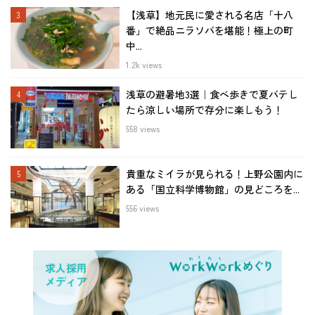
【浅草】地元民に愛される名店「十八
番」で絶品ニラソバを堪能！極上の町
中...
1.2k views
浅草の避暑地3選｜食べ歩きで夏バテし
たら涼しい場所で存分に楽しもう！
558 views
貴重なミイラが見られる！上野公園内に
ある「国立科学博物館」の見どころを...
556 views