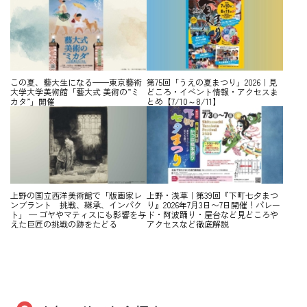
この夏、藝大生になる——東京藝術
第75回「うえの夏まつり」2026｜見
大学大学美術館「藝大式 美術の”ミ
どころ・イベント情報・アクセスま
カタ”」開催
とめ【7/10～8/11】
上野の国立西洋美術館で「版画家レ
上野・浅草｜第39回『下町七夕まつ
ンブラント 挑戦、継承、インパク
り』2026年7月3日〜7日開催！パレー
ト」 — ゴヤやマティスにも影響を与
ド・阿波踊り・屋台など見どころや
えた巨匠の挑戦の跡をたどる
アクセスなど徹底解説