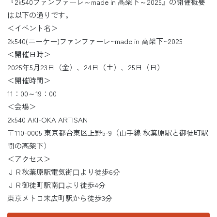
『2k540ファンファーレ～made in 高架下～2025』の開催概要
は以下の通りです。
＜イベント名＞
2k540(ニーケー)ファンファーレ~made in 高架下~2025
＜開催日時＞
2025年5月23日（金）、24日（土）、25日（日）
＜開催時間＞
11：00～19：00
＜会場＞
2k540 AKI-OKA ARTISAN
〒110-0005 東京都台東区上野5-9（山手線 秋葉原駅と御徒町駅
間の高架下）
＜アクセス＞
ＪＲ秋葉原駅電気街⼝より徒歩6分
ＪＲ御徒町駅南⼝より徒歩4分
東京メトロ末広町駅から徒歩3分