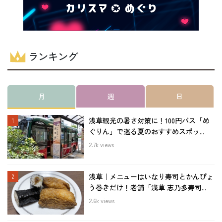
ランキング
月
週
日
浅草観光の暑さ対策に！100円バス「め
ぐりん」で巡る夏のおすすめスポッ...
2.7k views
浅草｜メニューはいなり寿司とかんぴょ
う巻きだけ！老舗「浅草 志乃多寿司...
2.6k views