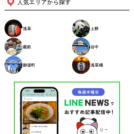
人気エリアから探す
浅草
上野
蔵前
谷中
御徒町
浅草橋