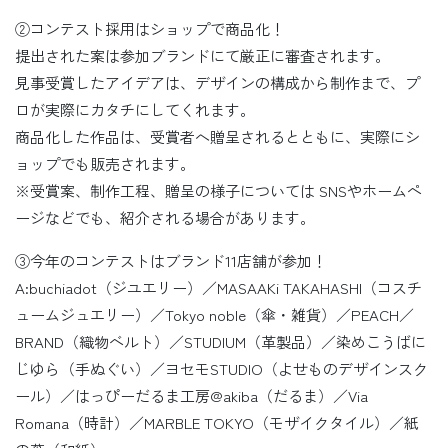
②コンテスト採用はショップで商品化！
提出された案は参加ブランドにて厳正に審査されます。
見事受賞したアイデアは、デザインの構成から制作まで、プ
ロが実際にカタチにしてくれます。
商品化した作品は、受賞者へ贈呈されるとともに、実際にシ
ョップでも販売されます。
※受賞案、制作工程、贈呈の様子については SNSやホームペ
ージなどでも、紹介される場合があります。
③今年のコンテストはブランド11店舗が参加！
A:buchiadot（ジユエリー）／MASAAKi TAKAHASHI（コスチ
ュームジュエリー）／Tokyo noble（傘・雑貨）／PEACH／
BRAND（織物ベルト）／STUDIUM（革製品）／染めこうばに
じゆら（手ぬぐい）／ヨセモSTUDIO（よせものデザインスク
ール）／はっぴーだるま工房@akiba（だるま）／Via
Romana（時計）／MARBLE TOKYO（モザイクタイル）／紙