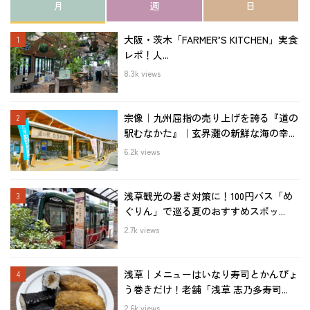
月
週
日
大阪・茨木「FARMER’S KITCHEN」実食
レポ！人...
8.3k views
宗像｜九州屈指の売り上げを誇る『道の
駅むなかた』｜玄界灘の新鮮な海の幸...
6.2k views
浅草観光の暑さ対策に！100円バス「め
ぐりん」で巡る夏のおすすめスポッ...
2.7k views
浅草｜メニューはいなり寿司とかんぴょ
う巻きだけ！老舗「浅草 志乃多寿司...
2.6k views