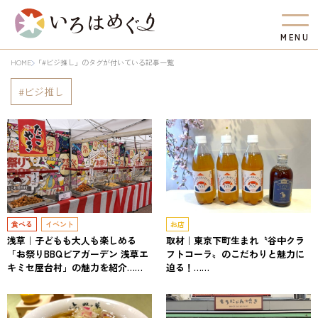
M
E
N
U
HOME
「#ビジ推し」のタグが付いている記事一覧
ビジ推し
食べる
イベント
お店
浅草｜子どもも大人も楽しめる
取材｜東京下町生まれ〝谷中クラ
「お祭りBBQビアガーデン 浅草エ
フトコーラ〟のこだわりと魅力に
キミセ屋台村」の魅力を紹介……
迫る！……