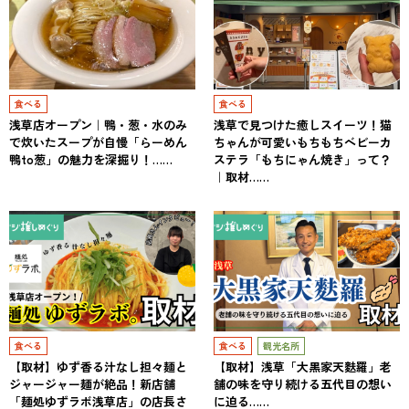
食べる
食べる
浅草店オープン｜鴨・葱・水のみ
浅草で見つけた癒しスイーツ！猫
で炊いたスープが自慢「らーめん
ちゃんが可愛いもちもちベビーカ
鴨to葱」の魅力を深掘り！……
ステラ「もちにゃん焼き」って？
｜取材……
食べる
食べる
観光名所
【取材】ゆず香る汁なし担々麺と
【取材】浅草「大黒家天麩羅」老
ジャージャー麺が絶品！新店舗
舗の味を守り続ける五代目の想い
「麺処ゆずラボ浅草店」の店長さ
に迫る……