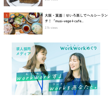
大阪・箕面｜せいろ蒸しでヘルシーラン
チ！「musi-vege+cafe...
2.1k views