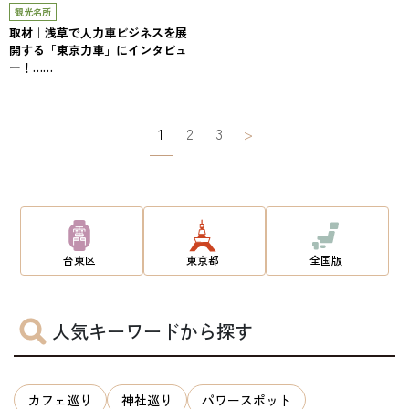
観光名所
取材｜浅草で人力車ビジネスを展
開する「東京力車」にインタビュ
ー！……
投
1
2
3
>
稿
ナ
ビ
ゲ
台東区
東京都
全国版
ー
シ
人気キーワードから探す
ョ
ン
カフェ巡り
神社巡り
パワースポット