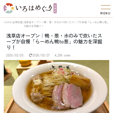
M
E
N
U
HOME
台東区版
浅草店オープン｜鴨・葱・水のみで炊いたスープが自慢「らーめん鴨to葱」
の魅力を深掘り！
浅草店オープン｜鴨・葱・水のみで炊いたス
ープが自慢「らーめん鴨to葱」の魅力を深掘
り！
2026/02/20
2026/03/27
4,296 view