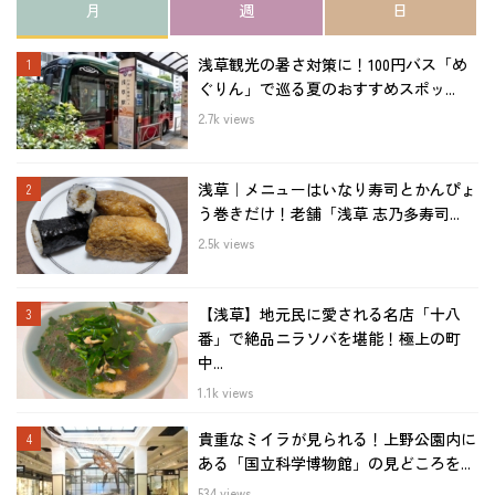
月
週
日
浅草観光の暑さ対策に！100円バス「め
ぐりん」で巡る夏のおすすめスポッ...
2.7k views
浅草｜メニューはいなり寿司とかんぴょ
う巻きだけ！老舗「浅草 志乃多寿司...
2.5k views
【浅草】地元民に愛される名店「十八
番」で絶品ニラソバを堪能！極上の町
中...
1.1k views
貴重なミイラが見られる！上野公園内に
ある「国立科学博物館」の見どころを...
534 views