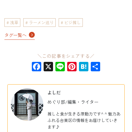
浅草
ラーメン巡り
ビジ推し
タグ一覧へ
＼この記事をシェアする／
Facebook
X
Line
Pinterest
Hatena
共
有
よしだ
めぐり部/編集・ライター
推しと食が生きる原動力です^ ^ 魅力あ
ふれる台東区の情報をお届けしていき
ます♪