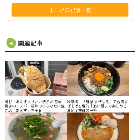
よしだの記事一覧
関連記事
鶯谷｜あんず入りたい焼きが名物！
浅草橋｜「麺屋 まぜはる」で台湾ま
驚きのコスパ、根岸の小さなたい焼
ぜそばを堪能！追い飯まで楽しめる
き店「あんず」を実食
満足度抜群の一杯