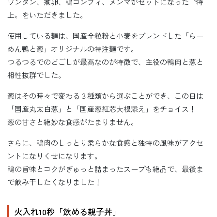
ワンタン、煮卵、鴨コンフィ、メンマがセットになった〝特
上〟をいただきました。
使用している麺は、国産全粒粉と小麦をブレンドした「らー
めん鴨と葱」オリジナルの特注麺です。
つるつるでのどごしが最高なのが特徴で、主役の鴨肉と葱と
相性抜群でした。
葱はその時々で変わる３種類から選ぶことができ、この日は
「国産丸太白葱」と「国産葱紅芯大根添え」をチョイス！
葱の甘さと絶妙な食感がたまりません。
さらに、鴨肉のしっとり柔らかな食感と独特の風味がアクセ
ントになりくせになります。
鴨の旨味とコクがぎゅっと詰まったスープも絶品で、最後ま
で飲み干したくなりました！
火入れ10秒「飲める親子丼」