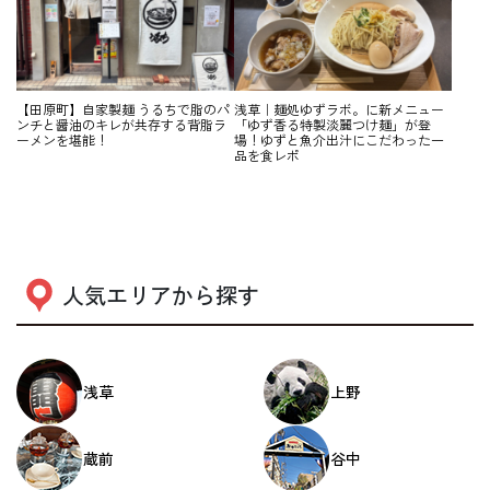
【田原町】自家製麺 うるちで脂のパ
浅草｜麺処ゆずラボ。に新メニュー
ンチと醤油のキレが共存する背脂ラ
「ゆず香る特製淡麗つけ麺」が登
ーメンを堪能！
場！ゆずと魚介出汁にこだわった一
品を食レポ
人気エリアから探す
浅草
上野
蔵前
谷中