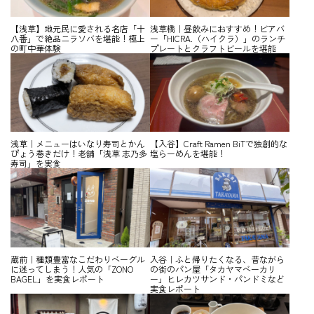
【浅草】地元民に愛される名店「十
浅草橋｜昼飲みにおすすめ！ビアバ
八番」で絶品ニラソバを堪能！極上
ー「HICRA.（ハイクラ）」のランチ
の町中華体験
プレートとクラフトビールを堪能
浅草｜メニューはいなり寿司とかん
【入谷】Craft Ramen BiTで独創的な
ぴょう巻きだけ！老舗「浅草 志乃多
塩らーめんを堪能！
寿司」を実食
蔵前｜種類豊富なこだわりベーグル
入谷｜ふと帰りたくなる、昔ながら
に迷ってしまう！人気の「ZONO
の街のパン屋「タカヤマベーカリ
BAGEL」を実食レポート
ー」ヒレカツサンド・パンドミなど
実食レポート