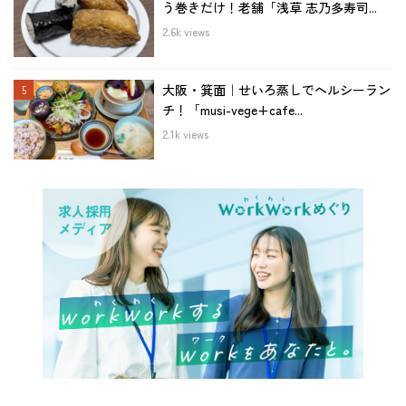
う巻きだけ！老舗「浅草 志乃多寿司...
2.6k views
大阪・箕面｜せいろ蒸しでヘルシーラン
チ！「musi-vege+cafe...
2.1k views