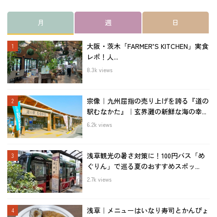
月
週
日
大阪・茨木「FARMER’S KITCHEN」実食
レポ！人...
8.3k views
宗像｜九州屈指の売り上げを誇る『道の
駅むなかた』｜玄界灘の新鮮な海の幸...
6.2k views
浅草観光の暑さ対策に！100円バス「め
ぐりん」で巡る夏のおすすめスポッ...
2.7k views
浅草｜メニューはいなり寿司とかんぴょ