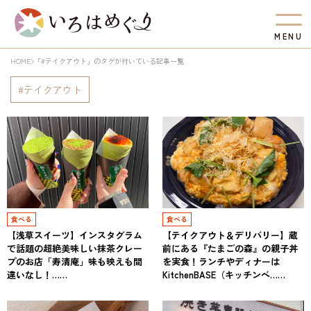
M
E
N
U
HOME
「#テイクアウト」のタグが付いている記事一覧
テイクアウト
食べる
食べる
【浅草スイーツ】インスタグラム
【テイクアウト＆デリバリー】蔵
で話題の超絶美味しい抹茶クレー
前にある『たまごの森』の親子丼
プのお店「寿清庵」味も映えも間
を実食！ランチやディナーは
違いなし！……
KitchenBASE（キッチンベ……