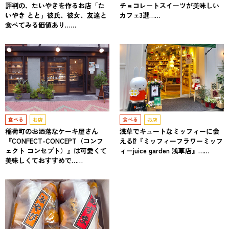
評判の、たいやきを作るお店「た
チョコレートスイーツが美味しい
いやき とと」彼氏、彼女、友達と
カフェ3選……
食べてみる価値あり……
食べる
お店
食べる
お店
稲荷町のお洒落なケーキ屋さん
浅草でキュートなミッフィーに会
『CONFECT-CONCEPT（コンフ
える⁉『ミッフィーフラワーミッフ
ェクト コンセプト）』は可愛くて
ィーjuice garden 浅草店』……
美味しくておすすめで……