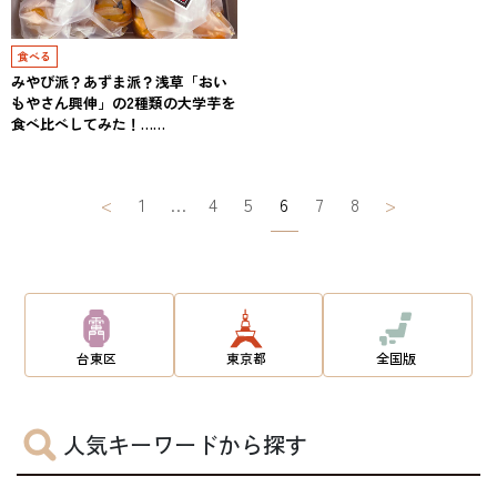
食べる
みやび派？あずま派？浅草「おい
もやさん興伸」の2種類の大学芋を
食べ比べしてみた！……
投
<
1
…
4
5
6
7
8
>
稿
ナ
ビ
ゲ
台東区
東京都
全国版
ー
シ
人気キーワードから探す
ョ