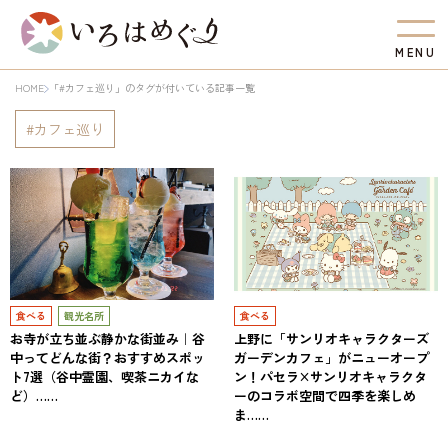
M
E
N
U
HOME
「#カフェ巡り」のタグが付いている記事一覧
カフェ巡り
食べる
観光名所
食べる
お寺が立ち並ぶ静かな街並み｜谷
上野に「サンリオキャラクターズ
中ってどんな街？おすすめスポッ
ガーデンカフェ」がニューオープ
ト7選（谷中霊園、喫茶ニカイな
ン！パセラ×サンリオキャラクタ
ど）……
ーのコラボ空間で四季を楽しめ
ま……