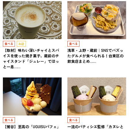
食べる
お店
食べる
【取材】味わい深いチャイとスパ
浅草・上野・蔵前｜SNSでバズっ
イスを使った焼き菓子。蔵前のチ
たグルメが食べられる！台東区の
ャイスタンド「ジュレー」でほっ
飲食店まとめ……
と一息……
食べる
食べる
【鶯谷】至高の「UGUISUパフェ」
一流のパティシエ監修「カヌレと