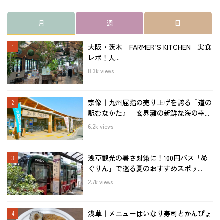
月
週
日
大阪・茨木「FARMER’S KITCHEN」実食
レポ！人...
8.3k views
宗像｜九州屈指の売り上げを誇る『道の
駅むなかた』｜玄界灘の新鮮な海の幸...
6.2k views
浅草観光の暑さ対策に！100円バス「め
ぐりん」で巡る夏のおすすめスポッ...
2.7k views
浅草｜メニューはいなり寿司とかんぴょ