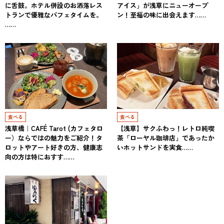
に舌鼓。ホテル併設のお洒落レス
アイス」が浅草にニューオープ
トランで優雅なパフェタイムを。
ン！至福の味に出会えます……
……
食べる
食べる
浅草橋｜CAFÉ Tarot (カフェタロ
【浅草】サクふわっ！レトロ純喫
ー）ならではの魅力をご紹介！タ
茶「ローヤル珈琲店」であったか
ロットやアート好きの方、健康志
いホットサンドを実食……
向の方は特におすす……