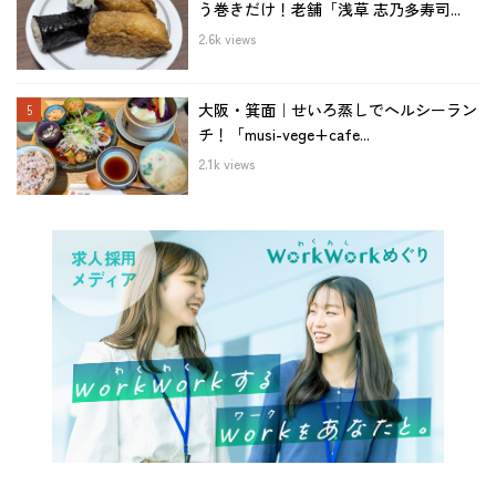
う巻きだけ！老舗「浅草 志乃多寿司...
2.6k views
大阪・箕面｜せいろ蒸しでヘルシーラン
チ！「musi-vege+cafe...
2.1k views