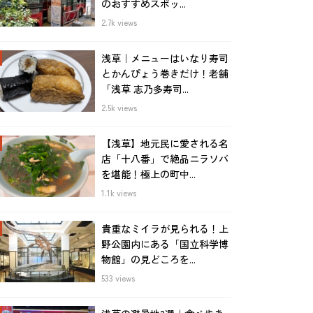
のおすすめスポッ...
2.7k views
浅草｜メニューはいなり寿司
とかんぴょう巻きだけ！老舗
「浅草 志乃多寿司...
2.5k views
【浅草】地元民に愛される名
店「十八番」で絶品ニラソバ
を堪能！極上の町中...
1.1k views
貴重なミイラが見られる！上
野公園内にある「国立科学博
物館」の見どころを...
533 views