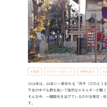
浅草
パワースポット
神社巡り
2026年は、60年に一度訪れる「丙午（ひのえう
干支の中でも群を抜いて強烈なエネルギーが動く
そんな中、一躍脚光を浴びているのが台東区・松
す。