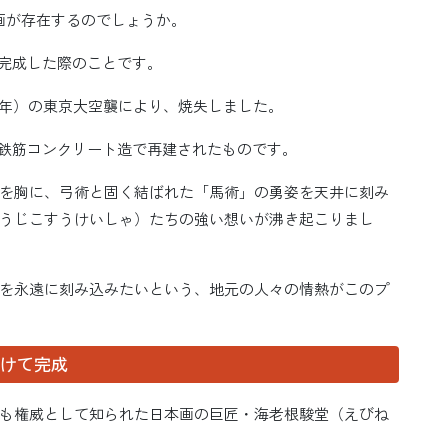
画が存在するのでしょうか。
が完成した際のことです。
45年）の東京大空襲により、焼失しました。
）に鉄筋コンクリート造で再建されたものです。
を胸に、弓術と固く結ばれた「馬術」の勇姿を天井に刻み
うじこすうけいしゃ）たちの強い想いが沸き起こりまし
を永遠に刻み込みたいという、地元の人々の情熱がこのプ
かけて完成
も権威として知られた日本画の巨匠・海老根駿堂（えびね