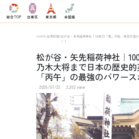
総合TOP
台東区
東京都
全国版
HOME
台東区版
松が谷・矢先稲荷神社｜100枚の「馬」の絵、神武天皇
ット
松が谷・矢先稲荷神社｜10
乃木大将まで日本の歴史的英
「丙午」の最強のパワース
2026/01/23
2,202 view