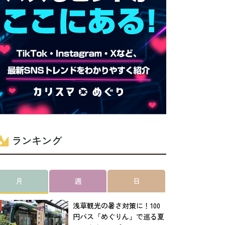
ランキング
月
週
日
浅草観光の暑さ対策に！100
円バス「めぐりん」で巡る夏