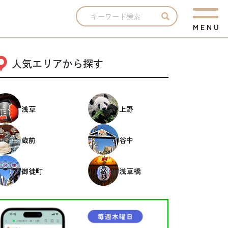
M
E
N
U
人気エリアから探す
浅草
上野
蔵前
谷中
御徒町
浅草橋