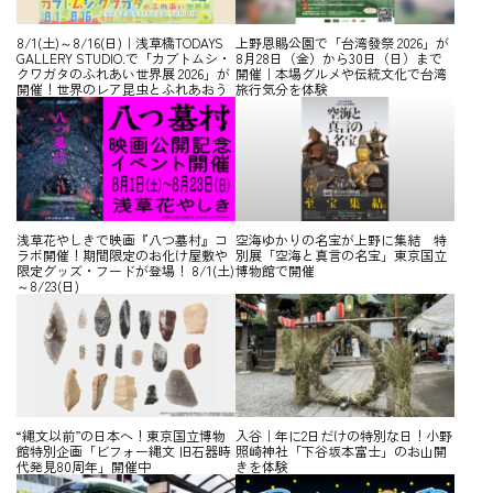
8/1(土)～8/16(日)｜浅草橋TODAYS
上野恩賜公園で「台湾發祭 2026」が
GALLERY STUDIO.で「カブトムシ・
8月28日（金）から30日（日）まで
クワガタのふれあい世界展 2026」が
開催｜本場グルメや伝統文化で台湾
開催！世界のレア昆虫とふれあおう
旅行気分を体験
浅草花やしきで映画『八つ墓村』コ
空海ゆかりの名宝が上野に集結 特
ラボ開催！期間限定のお化け屋敷や
別展「空海と真言の名宝」東京国立
限定グッズ・フードが登場！ 8/1(土)
博物館で開催
～8/23(日)
“縄文以前”の日本へ！東京国立博物
入谷｜年に2日だけの特別な日！小野
館特別企画「ビフォー縄文 旧石器時
照崎神社「下谷坂本富士」のお山開
代発見80周年」開催中
きを体験