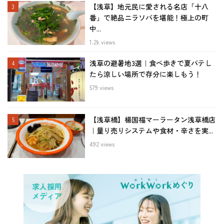
【浅草】地元民に愛される名店「十八
番」で絶品ニラソバを堪能！極上の町
中...
1.2k views
浅草の避暑地3選｜食べ歩きで夏バテし
たら涼しい場所で存分に楽しもう！
579 views
【浅草橋】楊国福マーラータン浅草橋店
｜量り売りシステムや食材・辛さを実...
492 views