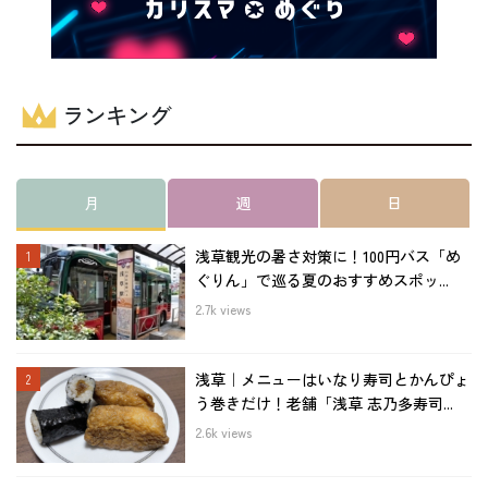
ランキング
月
週
日
浅草観光の暑さ対策に！100円バス「め
ぐりん」で巡る夏のおすすめスポッ...
2.7k views
浅草｜メニューはいなり寿司とかんぴょ
う巻きだけ！老舗「浅草 志乃多寿司...
2.6k views