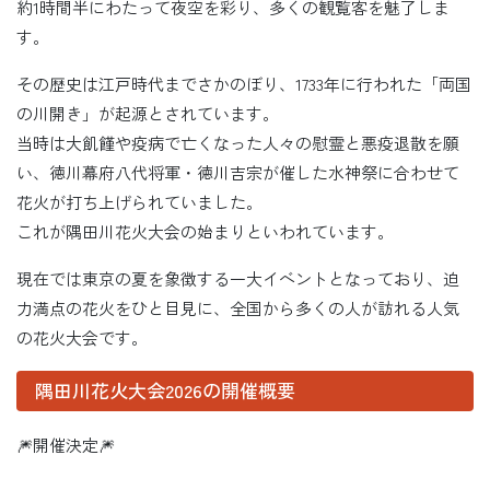
約1時間半にわたって夜空を彩り、多くの観覧客を魅了しま
す。
その歴史は江戸時代までさかのぼり、1733年に行われた「両国
の川開き」が起源とされています。
当時は大飢饉や疫病で亡くなった人々の慰霊と悪疫退散を願
い、徳川幕府八代将軍・徳川吉宗が催した水神祭に合わせて
花火が打ち上げられていました。
これが隅田川花火大会の始まりといわれています。
現在では東京の夏を象徴する一大イベントとなっており、迫
力満点の花火をひと目見に、全国から多くの人が訪れる人気
の花火大会です。
隅田川花火大会2026の開催概要
🎆開催決定🎆