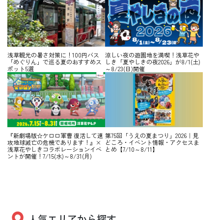
浅草観光の暑さ対策に！100円バス
涼しい夜の遊園地を満喫！浅草花や
「めぐりん」で巡る夏のおすすめス
しき「夏やしきの夜2026」が8/1(土)
ポット5選
～8/23(日)開催
『新劇場版☆ケロロ軍曹 復活して速
第75回「うえの夏まつり」2026｜見
攻地球滅亡の危機であります！』×
どころ・イベント情報・アクセスま
浅草花やしきコラボレーションイベ
とめ【7/10～8/11】
ントが開催！7/15(水)～8/31(月)
人気エリアから探す