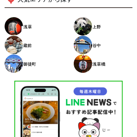
浅草
上野
蔵前
谷中
御徒町
浅草橋