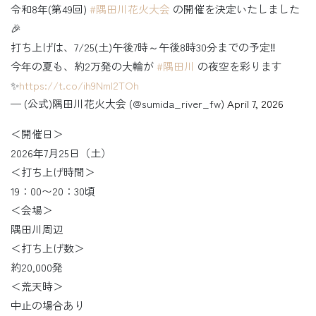
令和8年(第49回)
#隅田川花火大会
の開催を決定いたしました
🎉
打ち上げは、7/25(土)午後7時～午後8時30分までの予定‼️
今年の夏も、約2万発の大輪が
#隅田川
の夜空を彩ります
✨
https://t.co/ih9NmI2TOh
— (公式)隅田川花火大会 (@sumida_river_fw)
April 7, 2026
＜開催日＞
2026年7月25日（土）
＜打ち上げ時間＞
19：00〜20：30頃
＜会場＞
隅田川周辺
＜打ち上げ数＞
約20,000発
＜荒天時＞
中止の場合あり